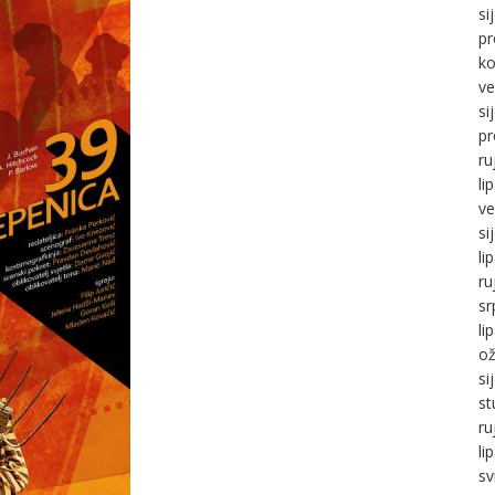
si
pr
ko
ve
si
pr
ru
li
ve
si
li
ru
sr
li
ož
si
st
ru
li
sv