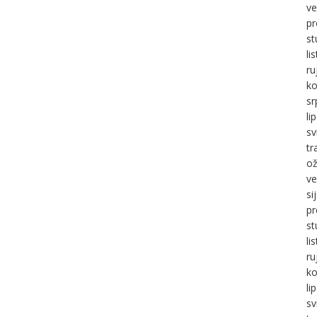
ve
pr
st
li
ru
ko
sr
li
sv
tr
ož
ve
si
pr
st
li
ru
ko
li
sv