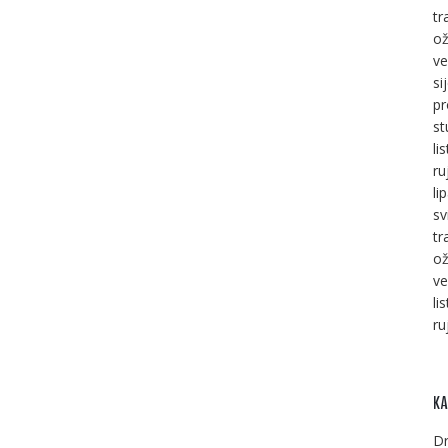
tr
ož
ve
si
pr
st
li
ru
li
sv
tr
ož
ve
li
ru
KA
Dr