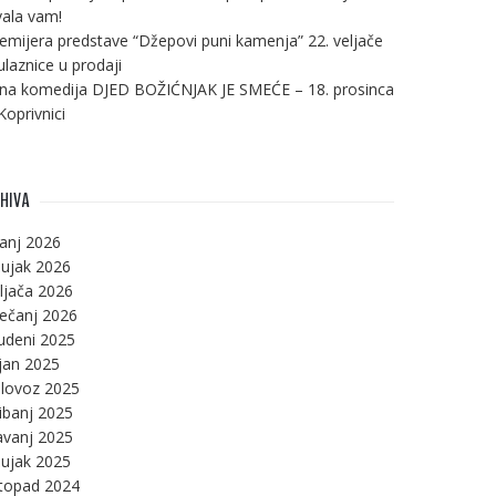
ala vam!
emijera predstave “Džepovi puni kamenja” 22. veljače
ulaznice u prodaji
na komedija DJED BOŽIĆNJAK JE SMEĆE – 18. prosinca
Koprivnici
HIVA
panj 2026
ujak 2026
ljača 2026
ječanj 2026
udeni 2025
jan 2025
lovoz 2025
ibanj 2025
avanj 2025
ujak 2025
stopad 2024