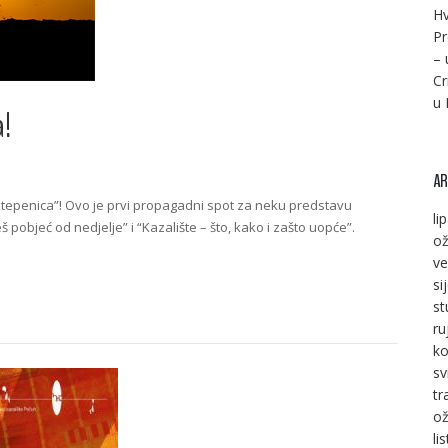
Hv
Pr
– 
Cr
u 
a!
AR
tepenica”! Ovo je prvi propagadni spot za neku predstavu
li
pobjeć od nedjelje” i “Kazalište – što, kako i zašto uopće”.
ož
ve
si
st
ru
ko
sv
tr
ož
li