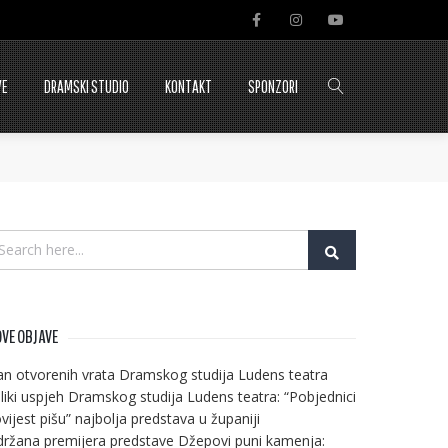
VE
DRAMSKI STUDIO
KONTAKT
SPONZORI
VE OBJAVE
n otvorenih vrata Dramskog studija Ludens teatra
liki uspjeh Dramskog studija Ludens teatra: “Pobjednici
vijest pišu” najbolja predstava u županiji
ržana premijera predstave Džepovi puni kamenja: