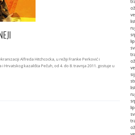
tr
ož
ve
li
ru
NEJI
sr
li
sv
tr
nizaciji Alfreda Hitchcocka, u režiji Franke Perković i
ož
a i Hrvatskog kazališta Pečuh, od 4. do 8. travnja 2011. gostuje u
ve
si
st
li
ru
sr
li
sv
tr
ož
ve