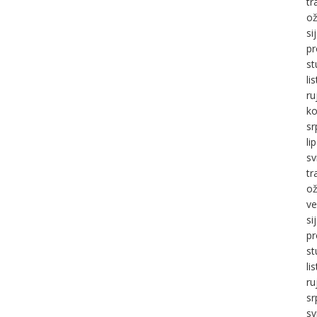
tr
ož
si
pr
st
li
ru
ko
sr
li
sv
tr
ož
ve
si
pr
st
li
ru
sr
sv