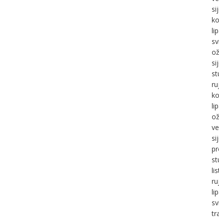
si
ko
li
sv
ož
si
st
ru
ko
li
ož
ve
si
pr
st
li
ru
li
sv
tr