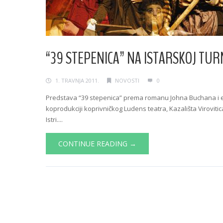
“39 STEPENICA” NA ISTARSKOJ TUR
1. TRAVNJA 2011.
NOVOSTI
0
Predstava “39 stepenica” prema romanu Johna Buchana i ekra
koprodukciji koprivničkog Ludens teatra, Kazališta Virovitic
Istri....
CONTINUE READING →