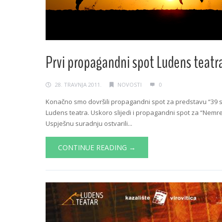
Prvi propagandni spot Ludens teatr
28. TRAVNJA 2011.
NOVOSTI
0
Konačno smo dovršili propagandni spot za predstavu “39 s
Ludens teatra. Uskoro slijedi i propagandni spot za “Nemreš 
Uspješnu suradnju ostvarili...
CONTINUE READING →