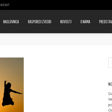
7583367
NASLOVNICA
RASPORED IZVEDBI
NOVOSTI
O NAMA
PREDSTA
NO
Da
Ve
po
Od