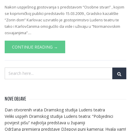
Nakon uspješnog gostovanja s predstavom “Osobne stvari” , kojom
se koprivničkoj publici predstavilo 15.03.2009., Gradsko kazalište
“Zorin dom” Karlovac uzvratilo je gostoprimstvo Ludens teatru te
tako i Karlovčanima omogućilo da vide i uživaju u “Normanovskim
osvajanjima”....
CONTINUE READING →
NOVE OBJAVE
Dan otvorenih vrata Dramskog studija Ludens teatra
Veliki uspjeh Dramskog studija Ludens teatra: “Pobjednici
povijest pišu” najbolja predstava u županiji
Održana premijera predstave Džepovi puni kamenja: Hvala vam!