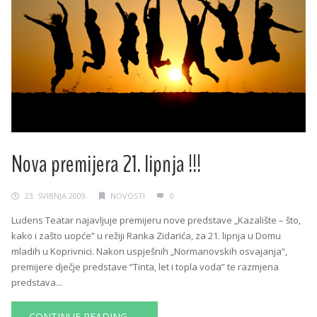
Nova premijera 21. lipnja !!!
23. SVIBNJA 2009.
NOVOSTI
0
Ludens Teatar najavljuje premijeru nove predstave „Kazalište – što,
kako i zašto uopće” u režiji Ranka Zidarića, za 21. lipnja u Domu
mladih u Koprivnici. Nakon uspješnih „Normanovskih osvajanja“,
premijere dječje predstave “Tinta, let i topla voda” te razmjena
predstava...
CONTINUE READING →