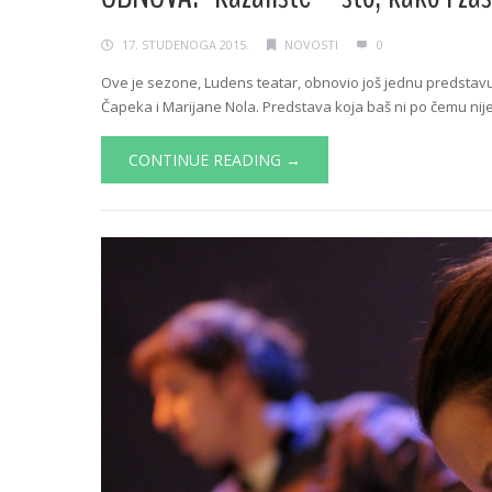
17. STUDENOGA 2015.
NOVOSTI
0
Ove je sezone, Ludens teatar, obnovio još jednu predstavu 
Čapeka i Marijane Nola. Predstava koja baš ni po čemu nije 
CONTINUE READING →