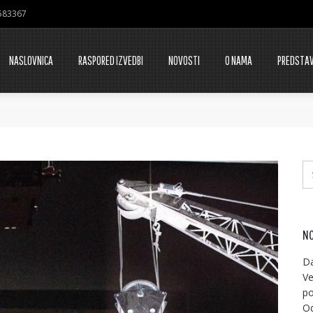
7583367
NASLOVNICA
RASPORED IZVEDBI
NOVOSTI
O NAMA
PREDSTA
NO
Da
Ve
po
Od