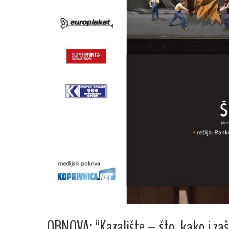
OBNOVA: “Kazalište – što, kako i za