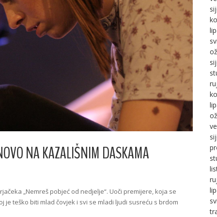
si
ko
li
sv
ož
si
st
ru
ko
li
ož
ve
si
NOVO NA KAZALIŠNIM DASKAMA
pr
st
li
ru
li
rjačeka „Nemreš pobjeć od nedjelje“. Uoči premijere, koja se
sv
 je teško biti mlad čovjek i svi se mladi ljudi susreću s brdom
tr