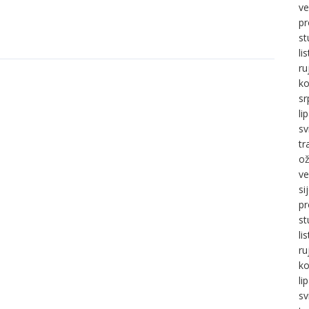
ve
pr
st
li
ru
ko
sr
li
sv
tr
ož
ve
si
pr
st
li
ru
ko
li
sv