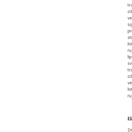
tr
ož
ve
si
pr
st
li
ru
li
sv
tr
ož
ve
li
ru
KA
Dr