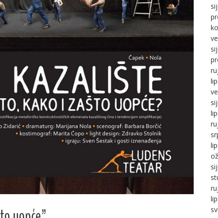
si
pr
ko
ve
si
pr
ru
li
ve
si
li
ru
sr
li
ož
si
st
ru
li
sv
što uopće”