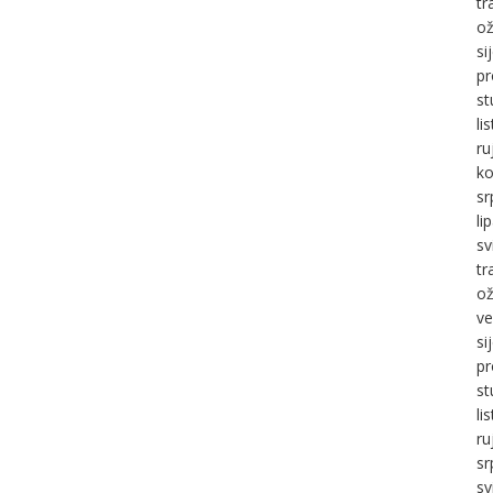
tr
ož
si
pr
st
li
ru
ko
sr
li
sv
tr
ož
ve
si
pr
st
li
ru
sr
sv