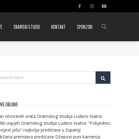
VE
DRAMSKI STUDIO
KONTAKT
SPONZORI
VE OBJAVE
n otvorenih vrata Dramskog studija Ludens teatra
liki uspjeh Dramskog studija Ludens teatra: “Pobjednici
vijest pišu” najbolja predstava u županiji
ržana premijera predstave Džepovi puni kamenja: