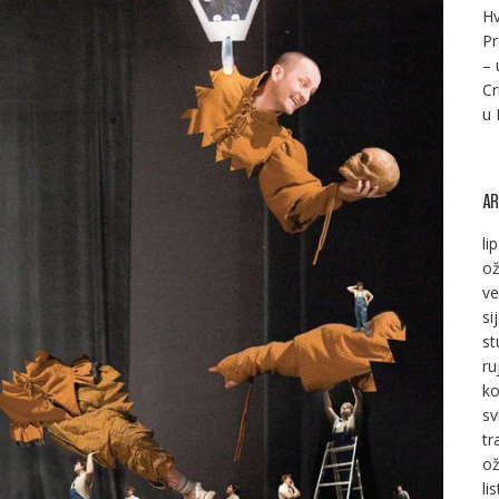
Hv
Pr
– 
Cr
u 
AR
li
ož
ve
si
st
ru
ko
sv
tr
ož
li