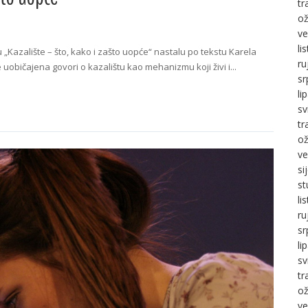
tr
ož
ve
li
„Kazalište – što, kako i zašto uopće“ nastalu po tekstu Karela
ru
uobičajena govori o kazalištu kao mehanizmu koji živi i...
sr
li
sv
tr
ož
ve
si
st
li
ru
sr
li
sv
tr
ož
ve