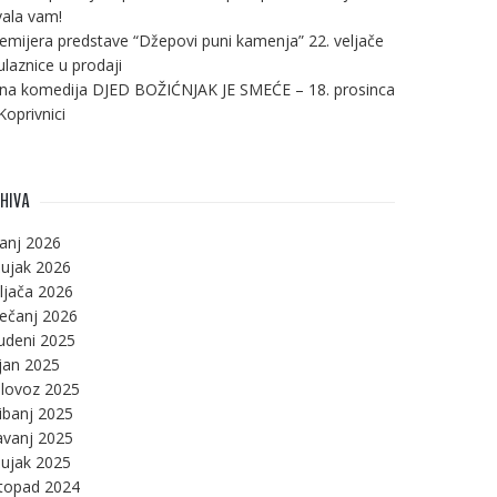
ala vam!
emijera predstave “Džepovi puni kamenja” 22. veljače
ulaznice u prodaji
na komedija DJED BOŽIĆNJAK JE SMEĆE – 18. prosinca
Koprivnici
HIVA
panj 2026
ujak 2026
ljača 2026
ječanj 2026
udeni 2025
jan 2025
lovoz 2025
ibanj 2025
avanj 2025
ujak 2025
stopad 2024