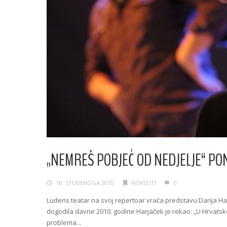
„NEMREŠ POBJEĆ OD NEDJELJE“ PO
10. STUDENOGA 2015.
NOVOSTI
0
Ludens teatar na svoj repertoar vraća predstavu Darija Ha
dogodila davne 2010. godine Harjaček je rekao: „U Hrvatskoj
problema...