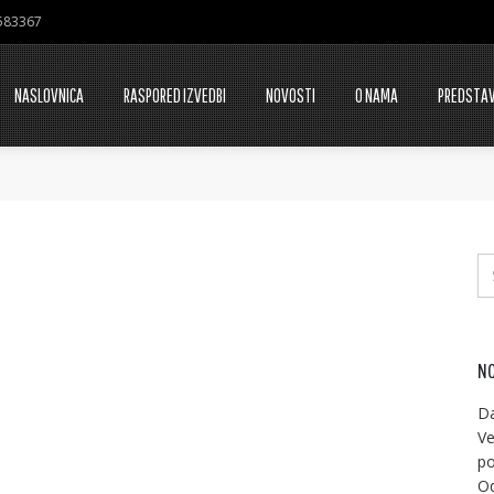
7583367
NASLOVNICA
RASPORED IZVEDBI
NOVOSTI
O NAMA
PREDSTA
NO
Da
Ve
po
Od