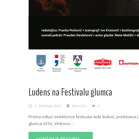
Ludens na Festivalu glumca
1. TRAVNJA 2014.
NOVOSTI
0
Prema odluci selektorice festivala Aide Bukvić, predstava 
glumca 2014.; Vinkovci....
CONTINUE READING →