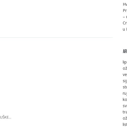
Hv
Pr
– 
Cr
u 
AR
li
ož
ve
si
st
ru
ko
sv
tr
UŠKE...
ož
li