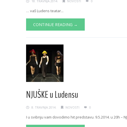
18. TRAVNJA 2014.
NOVOSTI
0
… vaš Ludens teatar...
CONTINUE READING →
NJUŠKE u Ludensu
8. TRAVNJA 2014.
NOVOSTI
0
I u svibnju vam dovodimo hit predstavu. 9.5.2014. u 20h – NJ