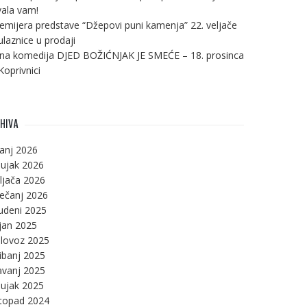
ala vam!
emijera predstave “Džepovi puni kamenja” 22. veljače
ulaznice u prodaji
na komedija DJED BOŽIĆNJAK JE SMEĆE – 18. prosinca
Koprivnici
HIVA
panj 2026
ujak 2026
ljača 2026
ječanj 2026
udeni 2025
jan 2025
lovoz 2025
ibanj 2025
avanj 2025
ujak 2025
stopad 2024