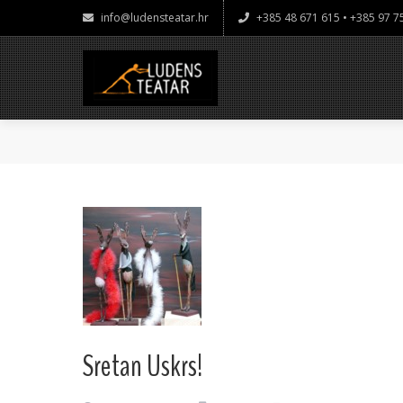
info@ludensteatar.hr
+385 48 671 615 • +385 97 
Sretan Uskrs!