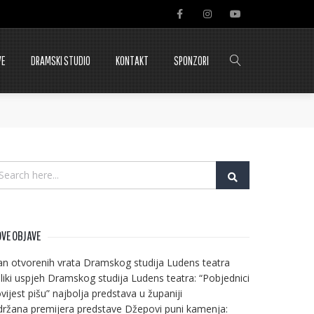
VE
DRAMSKI STUDIO
KONTAKT
SPONZORI
VE OBJAVE
n otvorenih vrata Dramskog studija Ludens teatra
liki uspjeh Dramskog studija Ludens teatra: “Pobjednici
vijest pišu” najbolja predstava u županiji
ržana premijera predstave Džepovi puni kamenja: