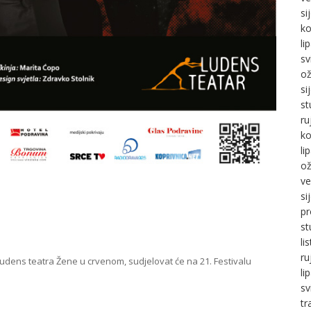
si
ko
li
sv
ož
si
st
ru
ko
li
ož
ve
si
pr
st
li
ru
Ludens teatra Žene u crvenom, sudjelovat će na 21. Festivalu
li
sv
tr