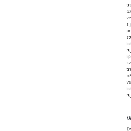
tr
ož
ve
si
pr
st
li
ru
li
sv
tr
ož
ve
li
ru
KA
Dr