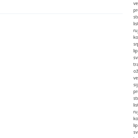
ve
pr
st
li
ru
ko
sr
li
sv
tr
ož
ve
si
pr
st
li
ru
ko
li
sv