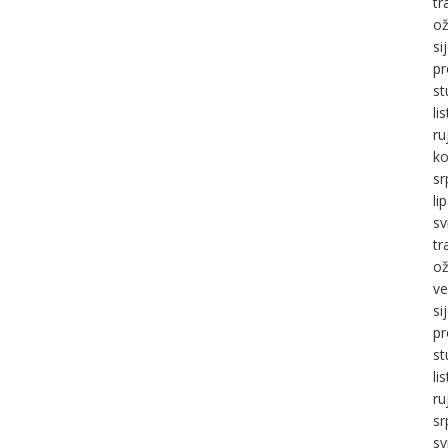
tr
ož
si
pr
st
li
ru
ko
sr
li
sv
tr
ož
ve
si
pr
st
li
ru
sr
sv