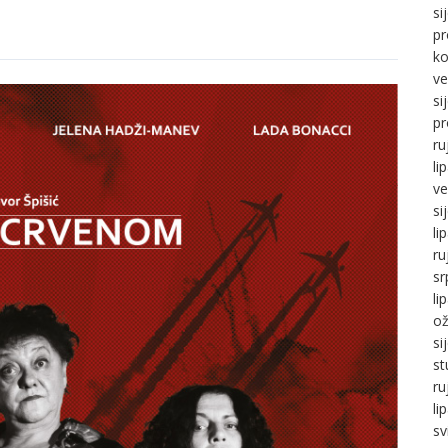
si
pr
ko
ve
si
pr
ru
li
ve
si
li
ru
sr
li
ož
si
st
ru
li
sv