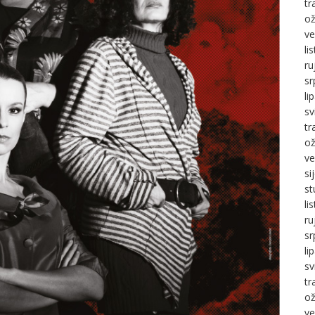
tr
ož
ve
li
ru
sr
li
sv
tr
ož
ve
si
st
li
ru
sr
li
sv
tr
ož
ve