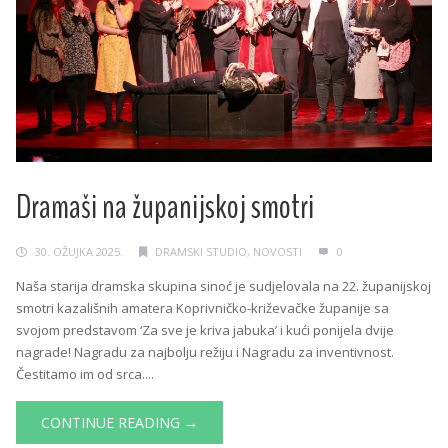
Dramaši na županijskoj smotri
30. OŽUJKA 2025.
DRAMSKI STUDIO
,
NOVOSTI
0
Naša starija dramska skupina sinoć je sudjelovala na 22. županijskoj
smotri kazališnih amatera Koprivničko-križevačke županije sa
svojom predstavom ‘Za sve je kriva jabuka’ i kući ponijela dvije
nagrade! Nagradu za najbolju režiju i Nagradu za inventivnost.
Čestitamo im od srca....
CONTINUE READING →