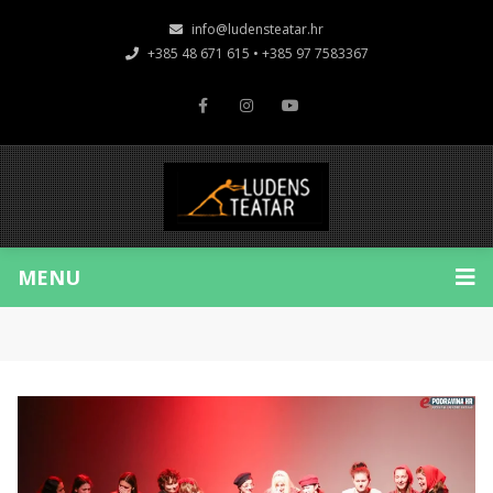
info@ludensteatar.hr
+385 48 671 615 • +385 97 7583367
MENU