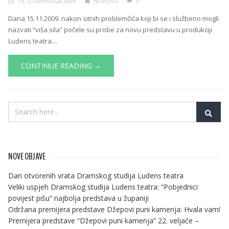
15. STUDENOGA 2009.
NOVOSTI
0
Dana 15.11.2009. nakon sitnih problemčića koji bi se i službeno mogli
nazvati “viša sila” počele su probe za novu predstavu u produkciji
Ludens teatra....
CONTINUE READING →
NOVE OBJAVE
Dan otvorenih vrata Dramskog studija Ludens teatra
Veliki uspjeh Dramskog studija Ludens teatra: “Pobjednici
povijest pišu” najbolja predstava u županiji
Održana premijera predstave Džepovi puni kamenja: Hvala vam!
Premijera predstave “Džepovi puni kamenja” 22. veljače –