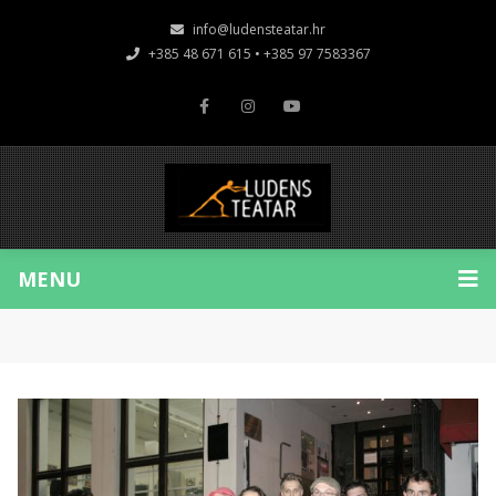
info@ludensteatar.hr
+385 48 671 615 • +385 97 7583367
MENU