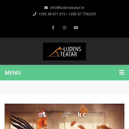
info@ludensteatar.hr
+385 48 671 615 • +385 97 7583367
MENU