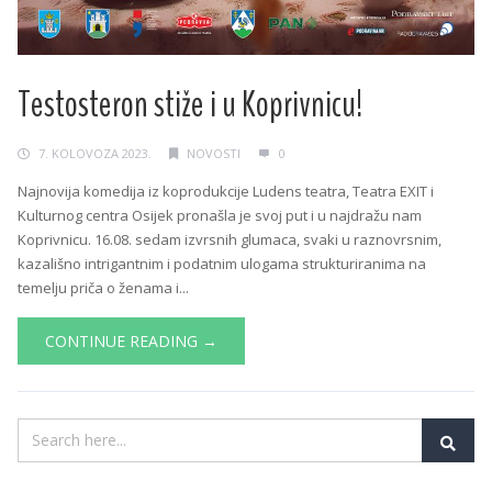
Testosteron stiže i u Koprivnicu!
7. KOLOVOZA 2023.
NOVOSTI
0
Najnovija komedija iz koprodukcije Ludens teatra, Teatra EXIT i
Kulturnog centra Osijek pronašla je svoj put i u najdražu nam
Koprivnicu. 16.08. sedam izvrsnih glumaca, svaki u raznovrsnim,
kazališno intrigantnim i podatnim ulogama strukturiranima na
temelju priča o ženama i...
CONTINUE READING →