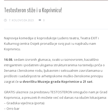
Testosteron stiže i u Koprivnicu!
7. KOLOVOZA 2023.
0
Najnovija komedija iz koprodukcije Ludens teatra, Teatra EXIT i
Kulturnog centra Osijek pronašla je svoj put i u najdražu nam
Koprivnicu.
16.08.
sedam izvrsnih glumaca, svaki u raznovrsnim, kazališno
intrigantnim i podatnim ulogama strukturiranima na temelju priča o
ženama i ženskome rodu, ljubavnim i seksualnim zavrzlamama u
prošlosti i sadašnjosti te arhetipskome muško-ženskome principu
zaigrat će
u dvorištu Muzeja grada Koprivnice u 21 sat
.
GRATIS ulaznice za predstavu TESTOSTERON omogućio nam je Grad
Koprivnica, a preuzeti ih možete već od danas na idućim lokacijama:
– Gradska vijećnica (porta)
– Orro bar