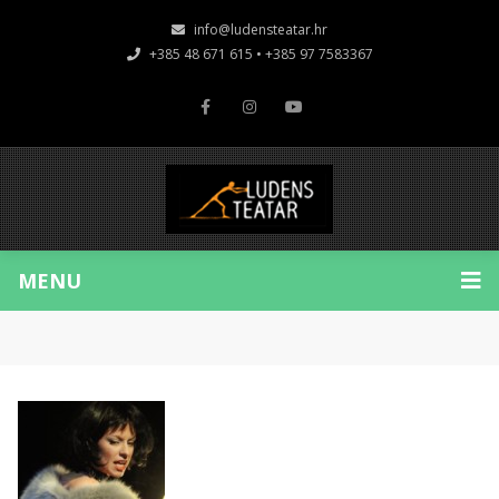
info@ludensteatar.hr
+385 48 671 615 • +385 97 7583367
MENU