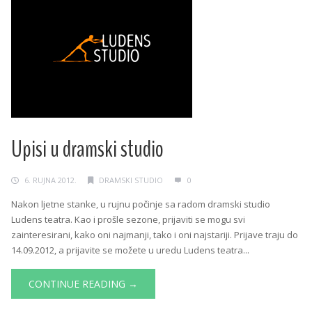
Upisi u dramski studio
6. RUJNA 2012.
DRAMSKI STUDIO
0
Nakon ljetne stanke, u rujnu počinje sa radom dramski studio
Ludens teatra. Kao i prošle sezone, prijaviti se mogu svi
zainteresirani, kako oni najmanji, tako i oni najstariji. Prijave traju do
14.09.2012, a prijavite se možete u uredu Ludens teatra...
CONTINUE READING →