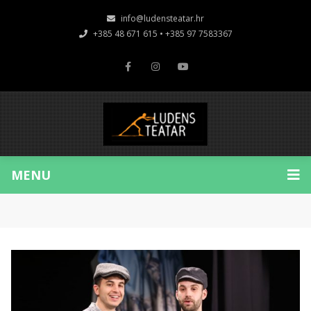
info@ludensteatar.hr
+385 48 671 615 • +385 97 7583367
MENU