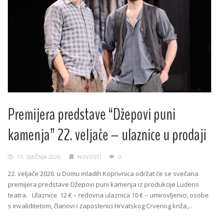
Premijera predstave “Džepovi puni
kamenja” 22. veljače – ulaznice u prodaji
15. SIJEČNJA 2026.
NOVOSTI
0
22. veljače 2026. u Domu mladih Koprivnica održat će se svečana
premijera predstave Džepovi puni kamenja iz produkcije Ludens
teatra. Ulaznice 12 € – redovna ulaznica 10 € – umirovljenici, osobe
s invaliditetom, članovi i zaposlenici Hrvatskog Crvenog križa,...