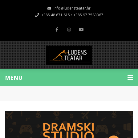
info@ludensteatar.hr
+385 48 671 615 • +385 97 7583367
MENU