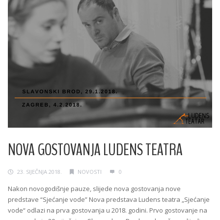
NOVA GOSTOVANJA LUDENS TEATRA
23. SIJEČNJA 2018.
NOVOSTI
0
Nakon novogodišnje pauze, slijede nova gostovanja nove
predstave “Sjećanje vode” Nova predstava Ludens teatra „Sjećanje
vode“ odlazi na prva gostovanja u 2018. godini. Prvo gostovanje na