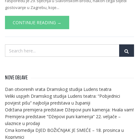
rasporedu je 29. siječnja u Slavonskom Brodu, nakon čega slijedi
gostovanje u Zagrebu, koje...
CONTINUE READING →
NOVE OBJAVE
Dan otvorenih vrata Dramskog studija Ludens teatra
Veliki uspjeh Dramskog studija Ludens teatra: “Pobjednici
povijest pišu” najbolja predstava u županiji
Održana premijera predstave Džepovi puni kamenja: Hvala vam!
Premijera predstave “Džepovi puni kamenja” 22. veljače –
ulaznice u prodaji
Crna komedija DJED BOŽIĆNJAK JE SMEĆE – 18. prosinca u
Koprivnici