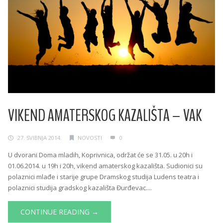
VIKEND AMATERSKOG KAZALIŠTA – VAK
27. SVIBNJA 2014.
NOVOSTI
0
U dvorani Doma mladih, Koprivnica, održat će se 31.05. u 20h i
01.06.2014. u 19h i 20h, vikend amaterskog kazališta. Sudionici su
polaznici mlađe i starije grupe Dramskog studija Ludens teatra i
polaznici studija gradskog kazališta Đurđevac....
CONTINUE READING →