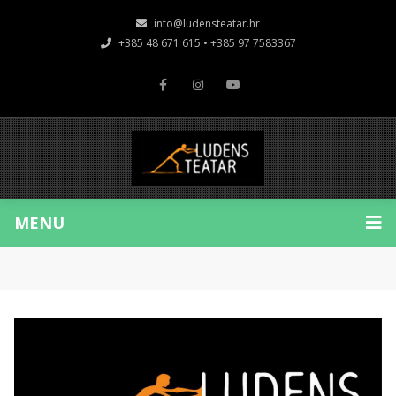
info@ludensteatar.hr
+385 48 671 615 • +385 97 7583367
MENU