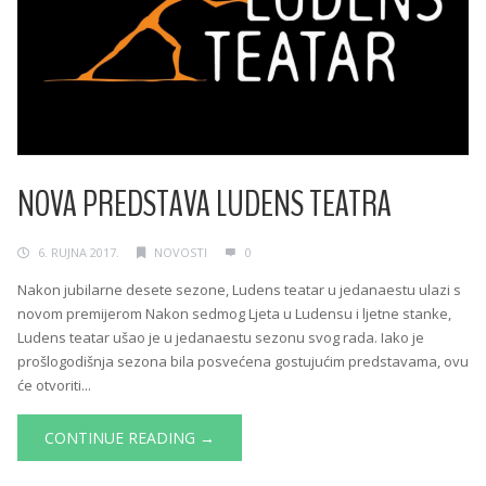
NOVA PREDSTAVA LUDENS TEATRA
6. RUJNA 2017.
NOVOSTI
0
Nakon jubilarne desete sezone, Ludens teatar u jedanaestu ulazi s
novom premijerom Nakon sedmog Ljeta u Ludensu i ljetne stanke,
Ludens teatar ušao je u jedanaestu sezonu svog rada. Iako je
prošlogodišnja sezona bila posvećena gostujućim predstavama, ovu
će otvoriti...
CONTINUE READING →