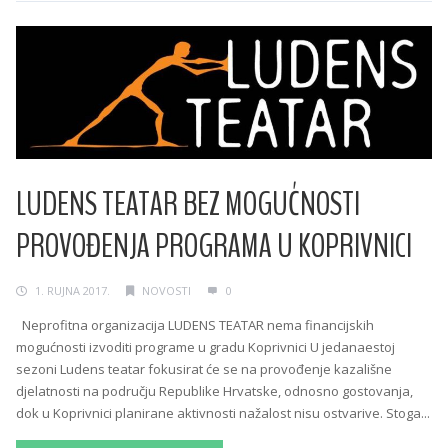
LUDENS TEATAR BEZ MOGUĆNOSTI
PROVOĐENJA PROGRAMA U KOPRIVNICI
1. RUJNA 2017.
NOVOSTI
0
Neprofitna organizacija LUDENS TEATAR nema financijskih
mogućnosti izvoditi programe u gradu Koprivnici U jedanaestoj
sezoni Ludens teatar fokusirat će se na provođenje kazališne
djelatnosti na području Republike Hrvatske, odnosno gostovanja,
dok u Koprivnici planirane aktivnosti nažalost nisu ostvarive. Stoga...