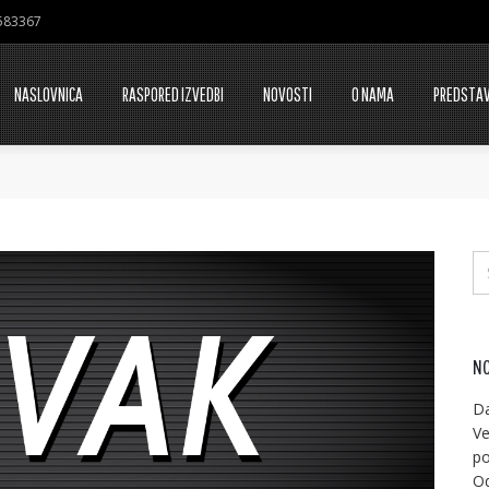
7583367
NASLOVNICA
RASPORED IZVEDBI
NOVOSTI
O NAMA
PREDSTA
NO
Da
Ve
po
Od