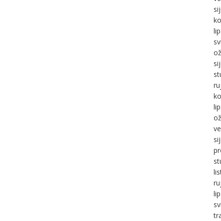
si
ko
li
sv
ož
si
st
ru
ko
li
ož
ve
si
pr
st
li
ru
li
sv
tr