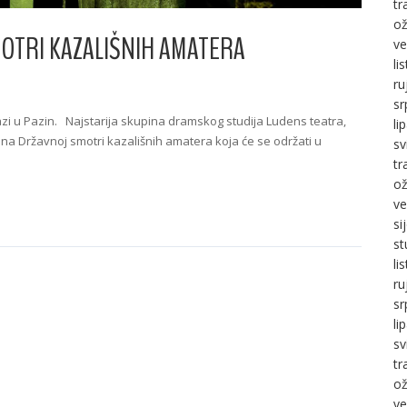
tr
ož
MOTRI KAZALIŠNIH AMATERA
ve
li
ru
sr
azi u Pazin. Najstarija skupina dramskog studija Ludens teatra,
li
e na Državnoj smotri kazališnih amatera koja će se održati u
sv
tr
ož
ve
si
st
li
ru
sr
li
sv
tr
ož
ve