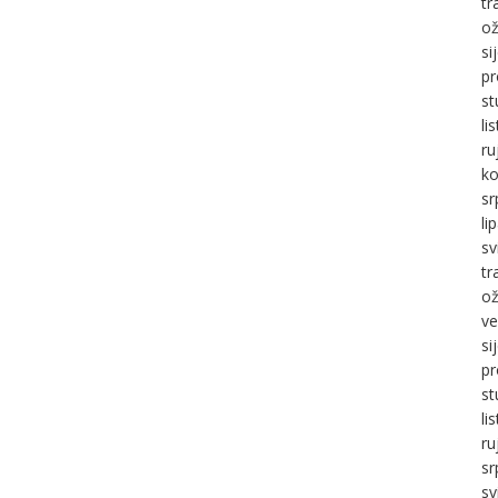
tr
ož
si
pr
st
li
ru
ko
sr
li
sv
tr
ož
ve
si
pr
st
li
ru
sr
sv