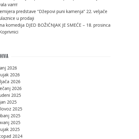
ala vam!
emijera predstave “Džepovi puni kamenja” 22. veljače
ulaznice u prodaji
na komedija DJED BOŽIĆNJAK JE SMEĆE – 18. prosinca
Koprivnici
HIVA
panj 2026
ujak 2026
ljača 2026
ječanj 2026
udeni 2025
jan 2025
lovoz 2025
ibanj 2025
avanj 2025
ujak 2025
stopad 2024