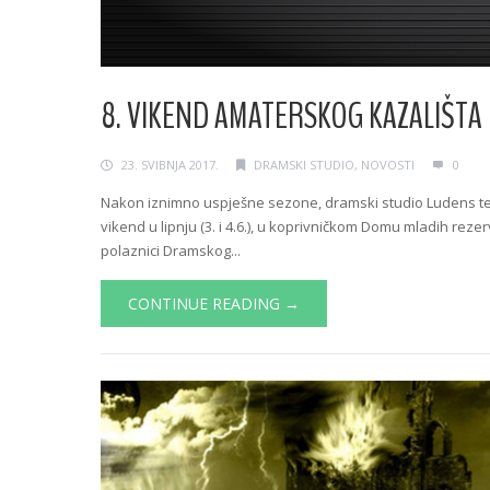
8. VIKEND AMATERSKOG KAZALIŠTA
23. SVIBNJA 2017.
DRAMSKI STUDIO
,
NOVOSTI
0
Nakon iznimno uspješne sezone, dramski studio Ludens tea
vikend u lipnju (3. i 4.6.), u koprivničkom Domu mladih rez
polaznici Dramskog...
CONTINUE READING →