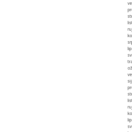
ve
pr
st
li
ru
ko
sr
li
sv
tr
ož
ve
si
pr
st
li
ru
ko
li
sv