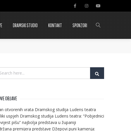
VE
DRAMSKI STUDIO
KONTAKT
SPONZORI
VE OBJAVE
n otvorenih vrata Dramskog studija Ludens teatra
liki uspjeh Dramskog studija Ludens teatra: “Pobjednici
vijest pišu” najbolja predstava u županiji
ržana premijera predstave Džepovi puni kamenja: