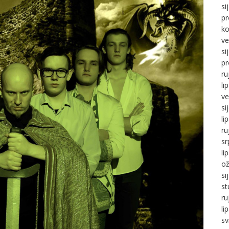
si
pr
ko
ve
si
pr
ru
li
ve
si
li
ru
sr
li
ož
si
st
ru
li
sv