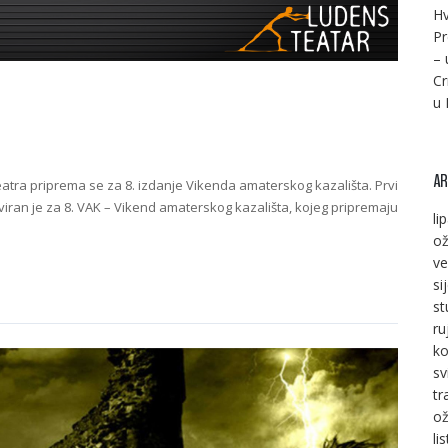
Hv
Pr
– 
Cr
u 
AR
tra priprema se za 8. izdanje Vikenda amaterskog kazališta. Prvi
erviran je za 8. VAK – Vikend amaterskog kazališta, kojeg pripremaju
li
ož
ve
si
st
ru
ko
sv
tr
ož
li