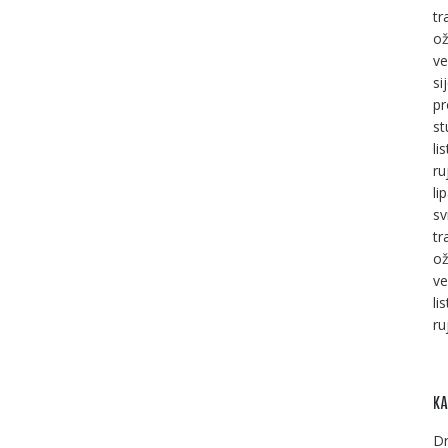
tr
ož
ve
si
pr
st
li
ru
li
sv
tr
ož
ve
li
ru
KA
Dr