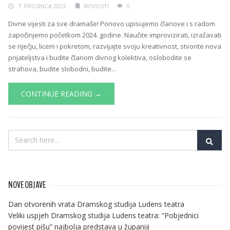
7. PROSINCA 2023.
NOVOSTI
0
Divne vijesti za sve dramaše! Ponovo upisujemo članove i s radom
započinjemo početkom 2024. godine. Naučite improvizirati, izražavati
se riječju, licem i pokretom, razvijajte svoju kreativnost, stvorite nova
prijateljstva i budite članom divnog kolektiva, oslobodite se
strahova, budite slobodni, budite...
CONTINUE READING →
NOVE OBJAVE
Dan otvorenih vrata Dramskog studija Ludens teatra
Veliki uspjeh Dramskog studija Ludens teatra: “Pobjednici
povijest pišu” najbolja predstava u županiji