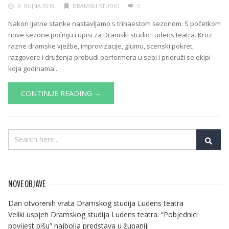
9. RUJNA 2019.
DRAMSKI STUDIO
0
Nakon ljetne stanke nastavljamo s trinaestom sezonom. S početkom
nove sezone počinju i upisi za Dramski studio Ludens teatra. Kroz
razne dramske vježbe, improvizacije, glumu, scenski pokret,
razgovore i druženja probudi performera u sebi i pridruži se ekipi
koja godinama...
CONTINUE READING →
NOVE OBJAVE
Dan otvorenih vrata Dramskog studija Ludens teatra
Veliki uspjeh Dramskog studija Ludens teatra: “Pobjednici
povijest pišu” najbolja predstava u županiji