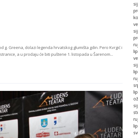
si
pr
ko
ve
si
pr
ru
d g. Greena, dolazi legenda hrvatskog glumišta gdin. Pero Kvrgić i
li
ranice, a u prodaju će biti puštene 1. listopada u Šarenom...
ve
si
li
ru
sr
li
ož
si
st
ru
li
sv