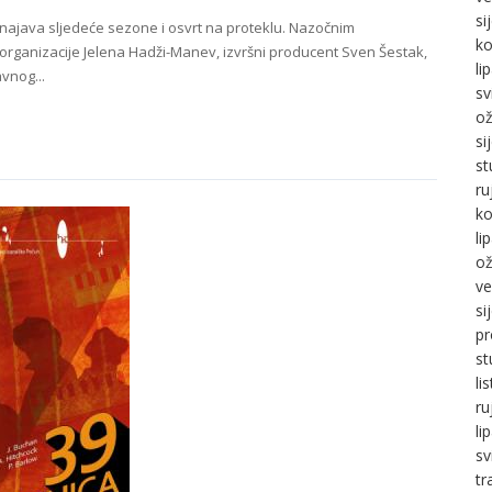
si
 najava sljedeće sezone i osvrt na proteklu. Nazočnim
ko
e organizacije Jelena Hadži-Manev, izvršni producent Sven Šestak,
li
avnog...
sv
ož
si
st
ru
ko
li
ož
ve
si
pr
st
li
ru
li
sv
tr