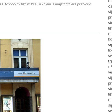
tr
itchcockov film iz 1935. u kojem je majstor trilera pretvorio
ož
si
pr
st
li
ru
ko
sr
li
sv
tr
ož
ve
si
pr
st
li
ru
sr
sv