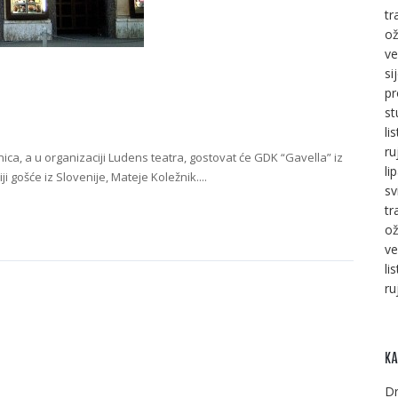
tr
ož
ve
si
pr
st
li
ru
nica, a u organizaciji Ludens teatra, gostovat će GDK “Gavella” iz
li
gošće iz Slovenije, Mateje Koležnik....
sv
tr
ož
ve
li
ru
KA
Dr