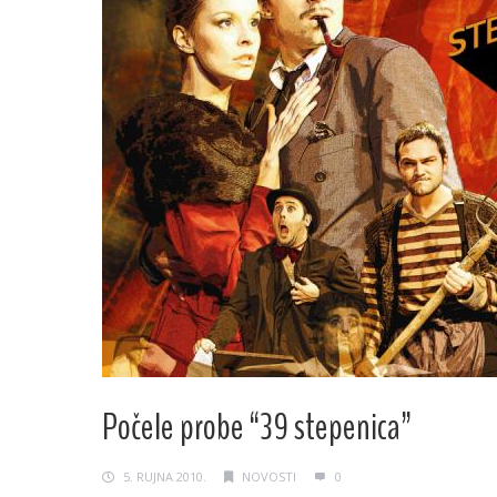
Počele probe “39 stepenica”
5. RUJNA 2010.
NOVOSTI
0