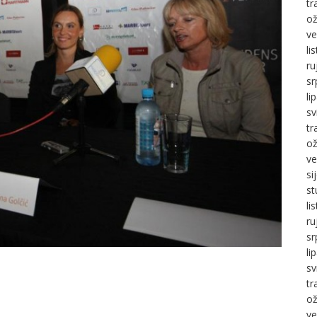
tr
ož
ve
li
ru
sr
li
sv
tr
ož
ve
si
st
li
ru
sr
li
sv
tr
ož
ve