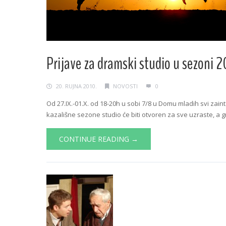
Prijave za dramski studio u sezoni 20
20. RUJNA 2010.
NOVOSTI
0
Od 27.IX.-01.X. od 18-20h u sobi 7/8 u Domu mladih svi zain
kazališne sezone studio će biti otvoren za sve uzraste, a gru
CONTINUE READING →