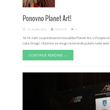
Ponovno Planet Art!
16. RUJNA 2010.
NOVOSTI
0
16.10. nam sa predstavom kazališta Planet Art, U Posjetu ko
Luka Dragić. Ulaznice se mogu rezervirati putem naše web st
CONTINUE READING →