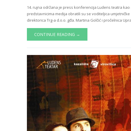
14. rujna održana je press konferencija Ludens teatra kao
predstavnicima medija obratili su se voditeljica umjetničk
direktorica Trg-a d.o.o. gđa. Martina Golčić i pročelnica Upr
CONTINUE READING →