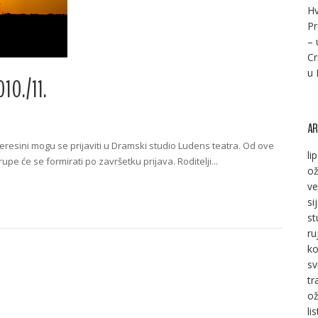
Hv
Pr
– 
Cr
u 
10./11.
AR
teresini mogu se prijaviti u Dramski studio Ludens teatra. Od ove
li
pe će se formirati po završetku prijava. Roditelji...
ož
ve
si
st
ru
ko
sv
tr
ož
li