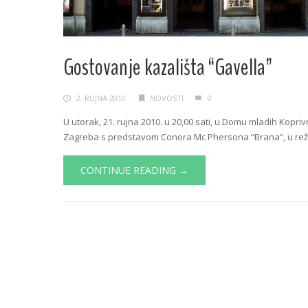
Gostovanje kazališta “Gavella”
2. RUJNA 2010.
NOVOSTI
0
U utorak, 21. rujna 2010. u 20,00 sati, u Domu mladih Kopriv
Zagreba s predstavom Conora Mc Phersona “Brana”, u režiji 
CONTINUE READING →