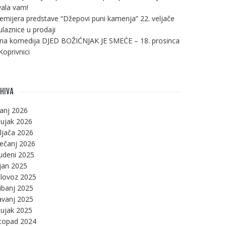
ala vam!
emijera predstave “Džepovi puni kamenja” 22. veljače
ulaznice u prodaji
na komedija DJED BOŽIĆNJAK JE SMEĆE – 18. prosinca
Koprivnici
HIVA
panj 2026
ujak 2026
ljača 2026
ječanj 2026
udeni 2025
jan 2025
lovoz 2025
ibanj 2025
avanj 2025
ujak 2025
stopad 2024