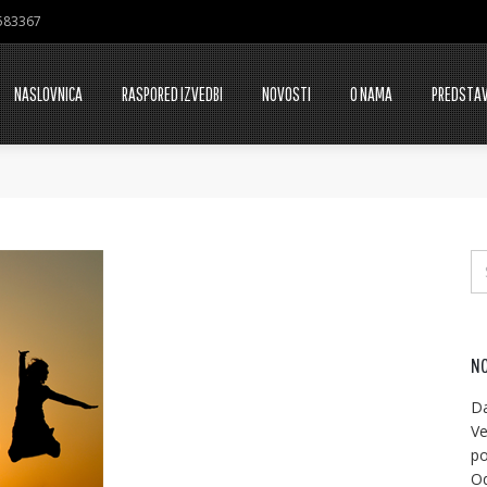
7583367
NASLOVNICA
RASPORED IZVEDBI
NOVOSTI
O NAMA
PREDSTA
NO
Da
Ve
po
Od