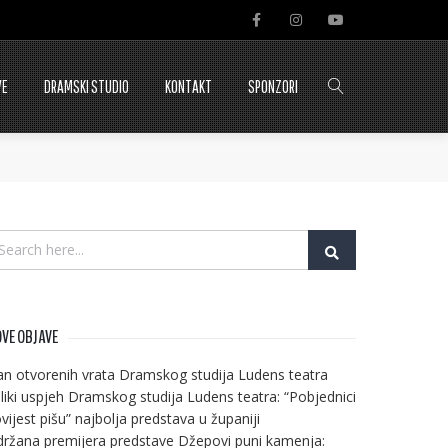
VE
DRAMSKI STUDIO
KONTAKT
SPONZORI
VE OBJAVE
n otvorenih vrata Dramskog studija Ludens teatra
liki uspjeh Dramskog studija Ludens teatra: “Pobjednici
vijest pišu” najbolja predstava u županiji
ržana premijera predstave Džepovi puni kamenja: