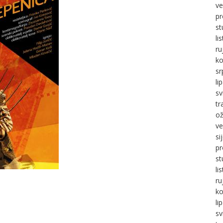
ve
pr
st
li
ru
ko
sr
li
sv
tr
ož
ve
si
pr
st
li
ru
ko
li
sv