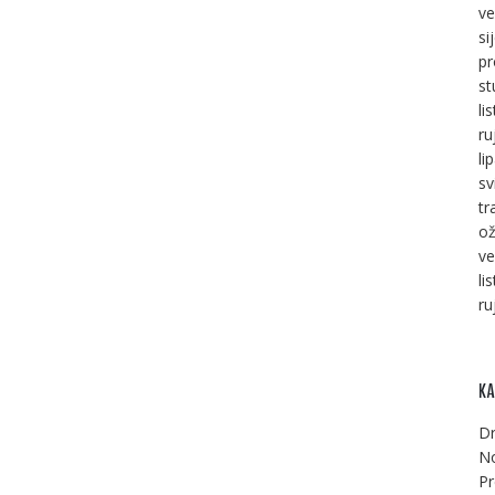
ve
si
pr
st
li
ru
li
sv
tr
ož
ve
li
ru
KA
Dr
No
Pr