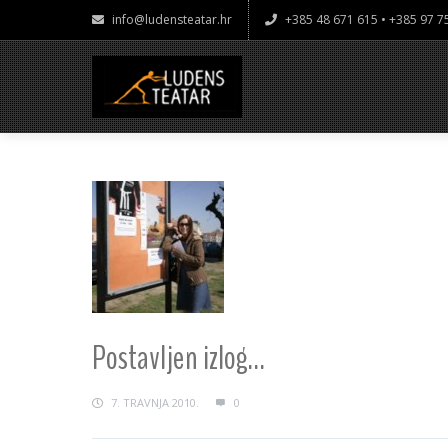
info@ludensteatar.hr
+385 48 671 615 • +385 97 
Postavljen izlog…
7. TRAVNJA 2010.
0