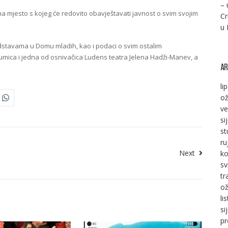
– 
a mjesto s kojeg će redovito obavještavati javnost o svim svojim
Cr
u 
edstavama u Domu mladih, kao i podaci o svim ostalim
glumica i jedna od osnivačica Ludens teatra Jelena Hadži-Manev, a
AR
li
ož
ve
si
st
ru
Next
ko
sv
tr
ož
li
si
pr