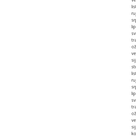
li
ru
sr
li
sv
tr
ož
ve
si
st
li
ru
sr
li
sv
tr
ož
ve
si
ko