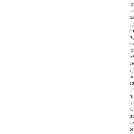
li
sv
ož
si
st
ru
ko
li
ož
ve
si
pr
st
li
ru
li
sv
tr
ve
pr