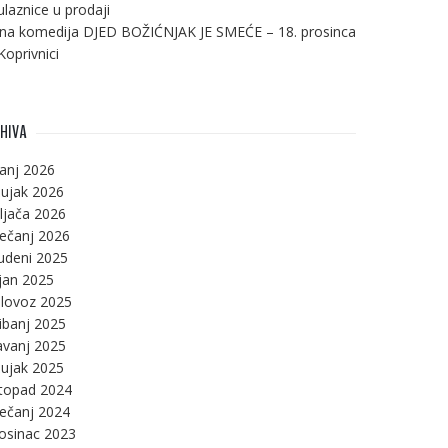
ulaznice u prodaji
na komedija DJED BOŽIĆNJAK JE SMEĆE – 18. prosinca
Koprivnici
HIVA
panj 2026
ujak 2026
ljača 2026
ječanj 2026
udeni 2025
jan 2025
lovoz 2025
ibanj 2025
avanj 2025
ujak 2025
stopad 2024
ječanj 2024
osinac 2023