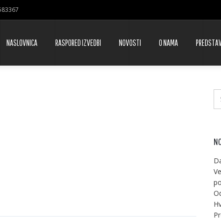
7583367
NASLOVNICA
RASPORED IZVEDBI
NOVOSTI
O NAMA
PREDSTA
NO
Da
Ve
po
Od
Hv
Pr