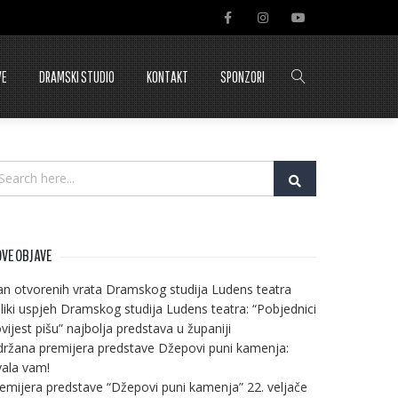
VE
DRAMSKI STUDIO
KONTAKT
SPONZORI
VE OBJAVE
n otvorenih vrata Dramskog studija Ludens teatra
liki uspjeh Dramskog studija Ludens teatra: “Pobjednici
vijest pišu” najbolja predstava u županiji
ržana premijera predstave Džepovi puni kamenja:
ala vam!
emijera predstave “Džepovi puni kamenja” 22. veljače