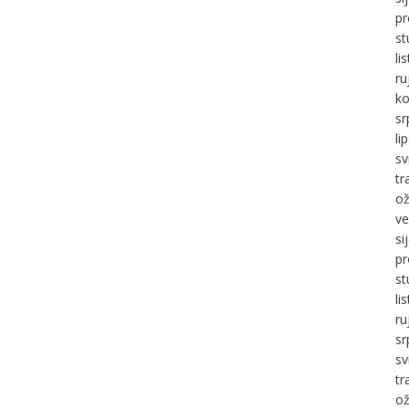
pr
st
li
ru
ko
sr
li
sv
tr
ož
ve
si
pr
st
li
ru
sr
sv
tr
ož