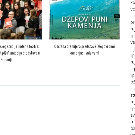
ko
ve
si
pr
ru
li
ve
skog studija Ludens teatra:
Održana premijera predstave Džepovi puni
si
t pišu” najbolja predstava u
kamenja: Hvala vam!
li
županiji
ru
sr
li
ož
si
st
ru
li
sv
tr
ož
ve