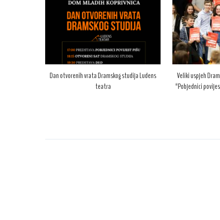
Dan otvorenih vrata Dramskog studija Ludens
Veliki uspjeh Dram
teatra
“Pobjednici povijes