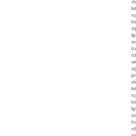
st
li
ru
ko
sr
li
sv
tr
ož
ve
si
pr
st
li
ru
ko
li
sv
tr
ož
si