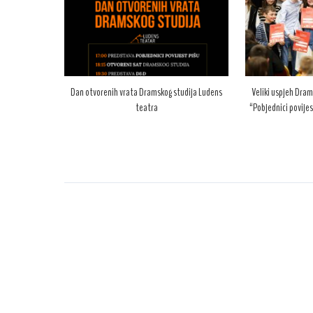
Dan otvorenih vrata Dramskog studija Ludens
Veliki uspjeh Dram
teatra
“Pobjednici povijes