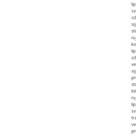
li
sv
ož
si
st
ru
ko
li
ož
ve
si
pr
st
li
ru
li
sv
tr
ve
pr