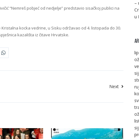
– 
ičić “Nemreš pobjeć od nedjelje” predstavio sisačkoj publici na
Cr
u 
 Kristalna kocka vedrine, u Sisku održavao od 4. listopada do 30.
ješnica kazališta iz čitave Hrvatske.
AR
li
ož
ve
si
st
Next
ru
ko
sv
tr
ož
li
si
pr