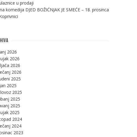
ulaznice u prodaji
na komedija DJED BOŽIĆNJAK JE SMEĆE – 18. prosinca
Koprivnici
HIVA
panj 2026
ujak 2026
ljača 2026
ječanj 2026
udeni 2025
jan 2025
lovoz 2025
ibanj 2025
avanj 2025
ujak 2025
stopad 2024
ječanj 2024
osinac 2023