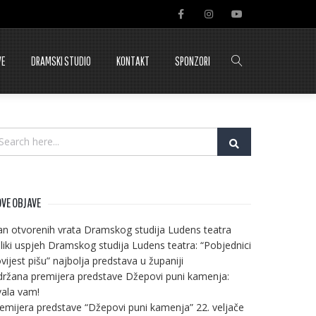
VE
DRAMSKI STUDIO
KONTAKT
SPONZORI
VE OBJAVE
n otvorenih vrata Dramskog studija Ludens teatra
liki uspjeh Dramskog studija Ludens teatra: “Pobjednici
vijest pišu” najbolja predstava u županiji
ržana premijera predstave Džepovi puni kamenja:
ala vam!
emijera predstave “Džepovi puni kamenja” 22. veljače