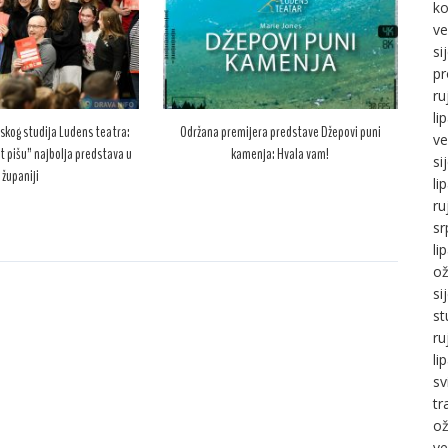
ko
ve
si
pr
ru
li
skog studija Ludens teatra:
Održana premijera predstave Džepovi puni
ve
t pišu” najbolja predstava u
kamenja: Hvala vam!
si
županiji
li
ru
sr
li
ož
si
st
ru
li
sv
tr
ož
ve