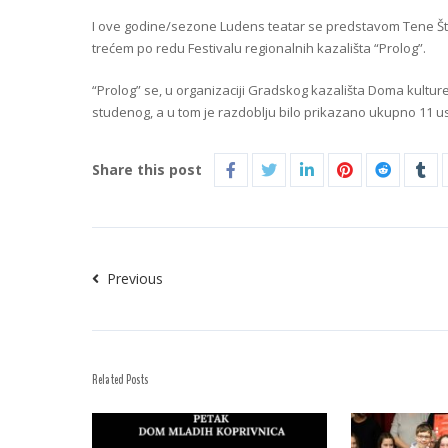
I ove godine/sezone Ludens teatar se predstavom Tene Štiv
trećem po redu Festivalu regionalnih kazališta “Prolog”.
“Prolog” se, u organizaciji Gradskog kazališta Doma kulture
studenog, a u tom je razdoblju bilo prikazano ukupno 11 usp
Share this post
Previous
Related Posts