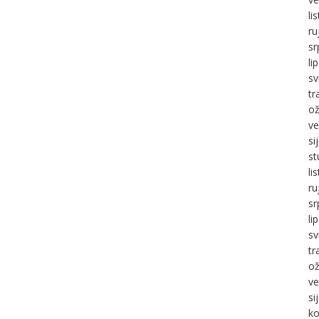
li
ru
sr
li
sv
tr
ož
ve
si
st
li
ru
sr
li
sv
tr
ož
ve
si
ko