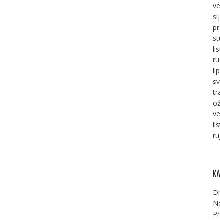
ve
si
pr
st
li
ru
li
sv
tr
ož
ve
li
ru
KA
Dr
No
Pr