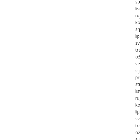
st
li
ru
ko
sr
li
sv
tr
ož
ve
si
pr
st
li
ru
ko
li
sv
tr
ož
si