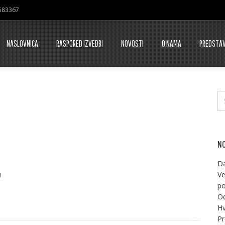
7583367
NASLOVNICA
RASPORED IZVEDBI
NOVOSTI
O NAMA
PREDSTA
NO
Da
”
Ve
po
Od
Hv
Pr