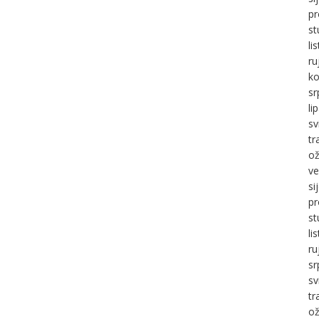
pr
st
li
ru
ko
sr
li
sv
tr
ož
ve
si
pr
st
li
ru
sr
sv
tr
ož