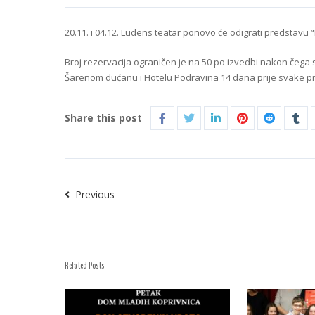
20.11. i 04.12. Ludens teatar ponovo će odigrati predstavu 
Broj rezervacija ograničen je na 50 po izvedbi nakon čega s
Šarenom dućanu i Hotelu Podravina 14 dana prije svake p
Share this post
Previous
Related Posts