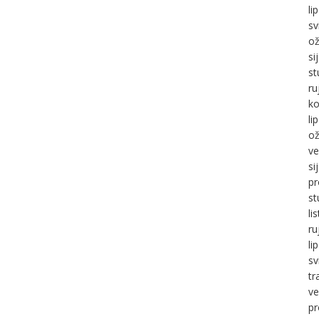
li
sv
ož
si
st
ru
ko
li
ož
ve
si
pr
st
li
ru
li
sv
tr
ve
pr