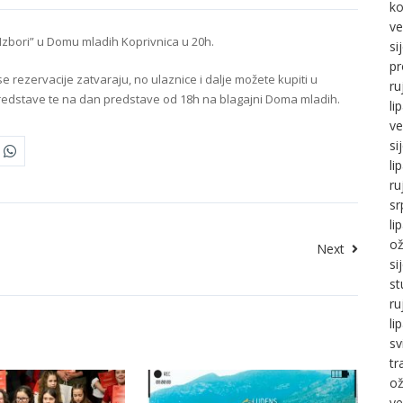
ko
ve
“Izbori” u Domu mladih Koprivnica u 20h.
si
pr
e rezervacije zatvaraju, no ulaznice i dalje možete kupiti u
ru
redstave te na dan predstave od 18h na blagajni Doma mladih.
li
ve
si
li
ru
sr
li
ož
Next
si
st
ru
li
sv
tr
ož
ve