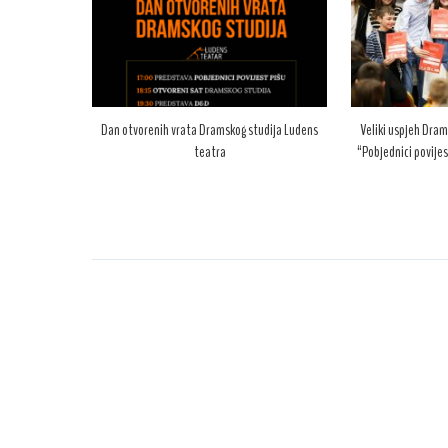
Dan otvorenih vrata Dramskog studija Ludens
Veliki uspjeh Dram
teatra
“Pobjednici povijes