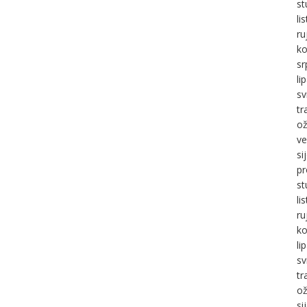
st
li
ru
ko
sr
li
sv
tr
ož
ve
si
pr
st
li
ru
ko
li
sv
tr
ož
si