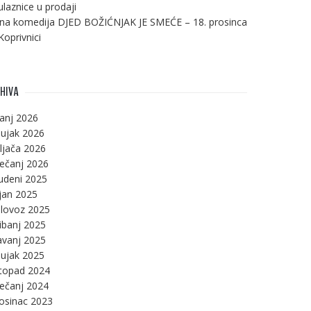
ulaznice u prodaji
na komedija DJED BOŽIĆNJAK JE SMEĆE – 18. prosinca
Koprivnici
HIVA
panj 2026
ujak 2026
ljača 2026
ječanj 2026
udeni 2025
jan 2025
lovoz 2025
ibanj 2025
avanj 2025
ujak 2025
stopad 2024
ječanj 2024
osinac 2023