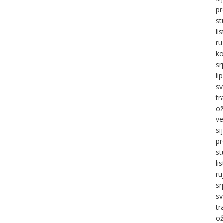
pr
st
li
ru
ko
sr
li
sv
tr
ož
ve
si
pr
st
li
ru
sr
sv
tr
ož