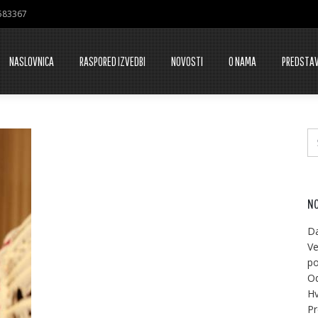
7583367
NASLOVNICA
RASPORED IZVEDBI
NOVOSTI
O NAMA
PREDSTA
NO
Da
Ve
po
Od
Hv
Pr