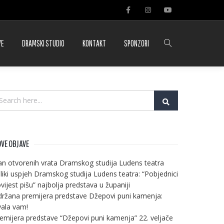
VE
DRAMSKI STUDIO
KONTAKT
SPONZORI
VE OBJAVE
n otvorenih vrata Dramskog studija Ludens teatra
liki uspjeh Dramskog studija Ludens teatra: “Pobjednici
vijest pišu” najbolja predstava u županiji
ržana premijera predstave Džepovi puni kamenja:
ala vam!
emijera predstave “Džepovi puni kamenja” 22. veljače