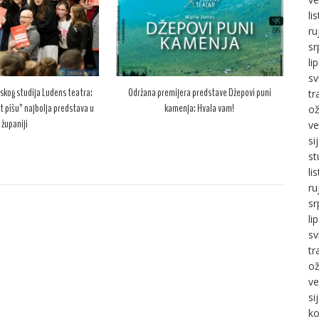
li
ru
sr
li
sv
skog studija Ludens teatra:
Održana premijera predstave Džepovi puni
tr
t pišu” najbolja predstava u
kamenja: Hvala vam!
ož
županiji
ve
si
st
li
ru
sr
li
sv
tr
ož
ve
si
ko