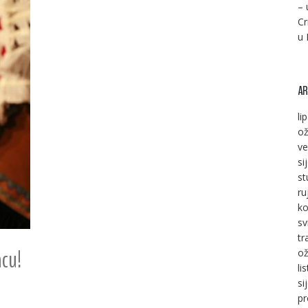
– 
Cr
u 
AR
li
ož
ve
si
st
ru
ko
sv
tr
ncu!
ož
li
si
pr