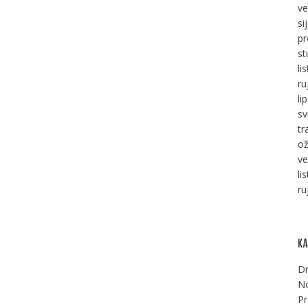
ve
si
pr
st
li
ru
li
sv
tr
ož
ve
li
ru
KA
Dr
No
Pr