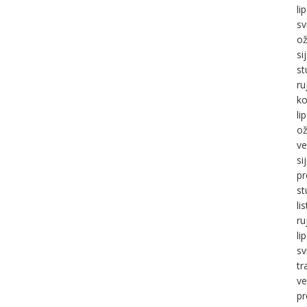
li
sv
ož
si
st
ru
ko
li
ož
ve
si
pr
st
li
ru
li
sv
tr
ve
pr