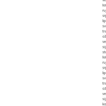
li
ru
sr
li
sv
tr
ož
ve
si
st
li
ru
sr
li
sv
tr
ož
ve
si
ko