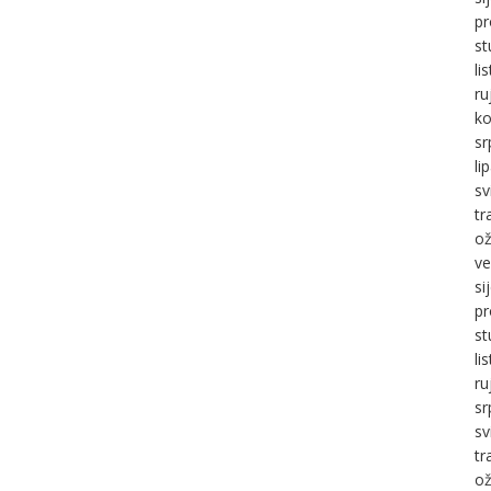
pr
st
li
ru
ko
sr
li
sv
tr
ož
ve
si
pr
st
li
ru
sr
sv
tr
ož