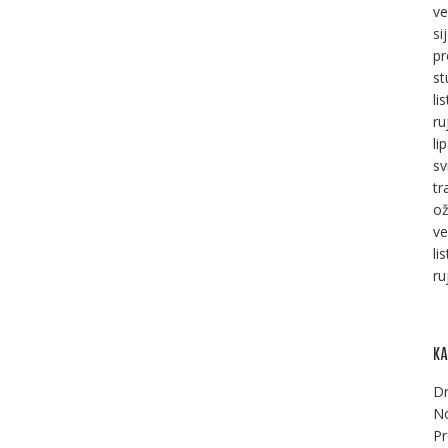
ve
si
pr
st
li
ru
li
sv
tr
ož
ve
li
ru
KA
Dr
No
Pr