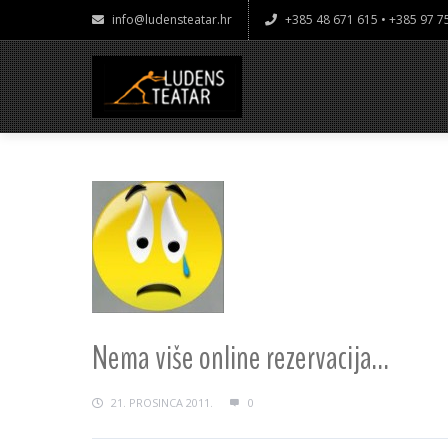
info@ludensteatar.hr
+385 48 671 615 • +385 97 
Nema više online rezervacija…
21. PROSINCA 2011.
0