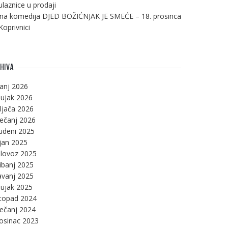
ulaznice u prodaji
na komedija DJED BOŽIĆNJAK JE SMEĆE – 18. prosinca
Koprivnici
HIVA
panj 2026
ujak 2026
ljača 2026
ječanj 2026
udeni 2025
jan 2025
lovoz 2025
ibanj 2025
avanj 2025
ujak 2025
stopad 2024
ječanj 2024
osinac 2023