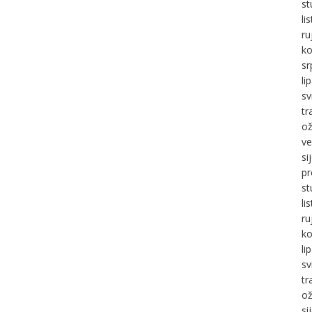
st
li
ru
ko
sr
li
sv
tr
ož
ve
si
pr
st
li
ru
ko
li
sv
tr
ož
si