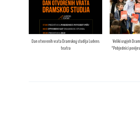
Dan otvorenih vrata Dramskog studija Ludens
Veliki uspjeh Dram
teatra
“Pobjednici povijes