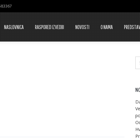
7583367
NASLOVNICA
RASPORED IZVEDBI
NOVOSTI
O NAMA
PREDSTA
NO
Da
Ve
po
Od
Hv
Pr