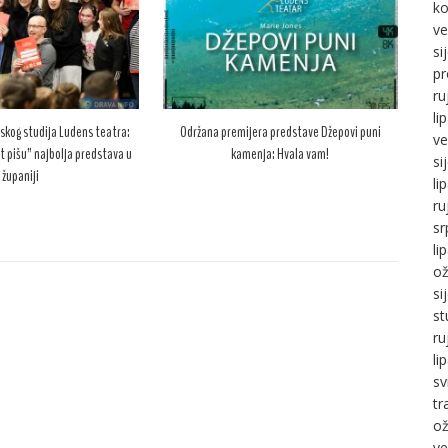
ko
ve
si
pr
ru
li
skog studija Ludens teatra:
Održana premijera predstave Džepovi puni
ve
t pišu” najbolja predstava u
kamenja: Hvala vam!
si
županiji
li
ru
sr
li
ož
si
st
ru
li
sv
tr
ož
ve