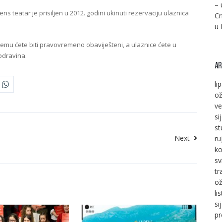
– 
s teatar je prisiljen u 2012. godini ukinuti rezervaciju ulaznica
Cr
u 
čemu ćete biti pravovremeno obaviješteni, a ulaznice ćete u
odravina.
AR
li
ož
ve
si
st
Next
ru
ko
sv
tr
ož
li
si
pr