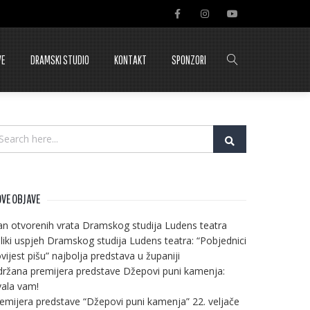
VE
DRAMSKI STUDIO
KONTAKT
SPONZORI
VE OBJAVE
n otvorenih vrata Dramskog studija Ludens teatra
liki uspjeh Dramskog studija Ludens teatra: “Pobjednici
vijest pišu” najbolja predstava u županiji
ržana premijera predstave Džepovi puni kamenja:
ala vam!
emijera predstave “Džepovi puni kamenja” 22. veljače