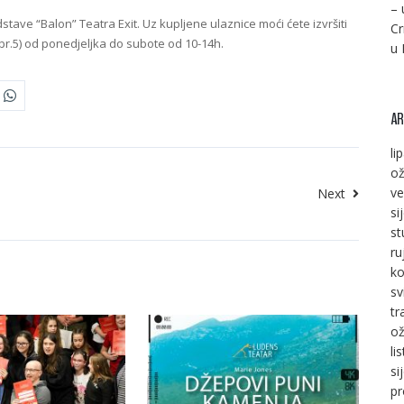
– 
tave “Balon” Teatra Exit. Uz kupljene ulaznice moći ćete izvršiti
Cr
r.5) od ponedjeljka do subote od 10-14h.
u 
AR
li
ož
ve
Next
si
st
ru
ko
sv
tr
ož
li
si
pr