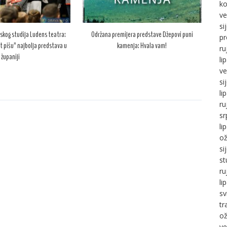
ko
ve
si
skog studija Ludens teatra:
Održana premijera predstave Džepovi puni
pr
t pišu” najbolja predstava u
kamenja: Hvala vam!
ru
županiji
li
ve
si
li
ru
sr
li
ož
si
st
ru
li
sv
tr
ož
ve