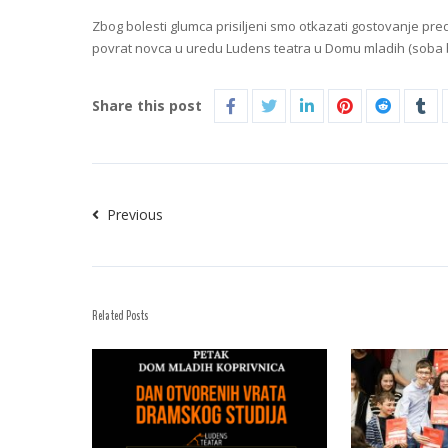
Zbog bolesti glumca prisiljeni smo otkazati gostovanje preds
povrat novca u uredu Ludens teatra u Domu mladih (soba b
Share this post
Previous
Related Posts