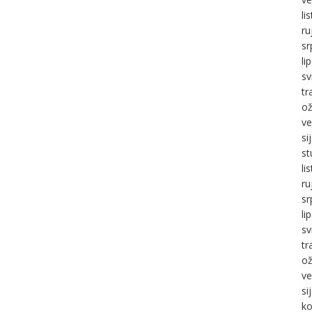
li
ru
sr
li
sv
tr
ož
ve
si
st
li
ru
sr
li
sv
tr
ož
ve
si
ko