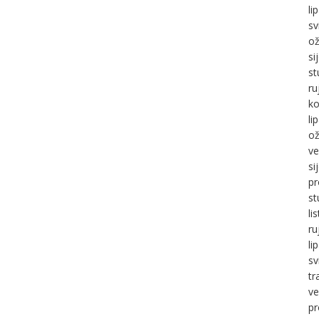
li
sv
ož
si
st
ru
ko
li
ož
ve
si
pr
st
li
ru
li
sv
tr
ve
pr