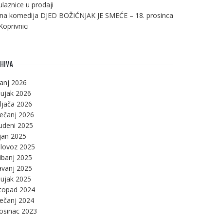
ulaznice u prodaji
na komedija DJED BOŽIĆNJAK JE SMEĆE – 18. prosinca
Koprivnici
HIVA
panj 2026
ujak 2026
ljača 2026
ječanj 2026
udeni 2025
jan 2025
lovoz 2025
ibanj 2025
avanj 2025
ujak 2025
stopad 2024
ječanj 2024
osinac 2023