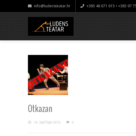
info@ludensteatar.hr
+385 48 671 615 • +385 97 
Otkazan
16. SIJEČNJA 2012.
0