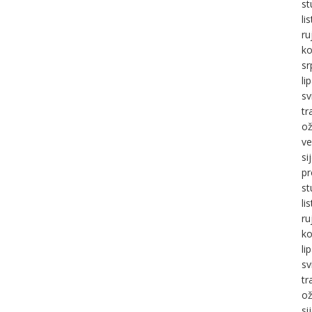
st
li
ru
ko
sr
li
sv
tr
ož
ve
si
pr
st
li
ru
ko
li
sv
tr
ož
si