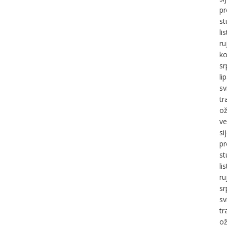
pr
st
li
ru
ko
sr
li
sv
tr
ož
ve
si
pr
st
li
ru
sr
sv
tr
ož