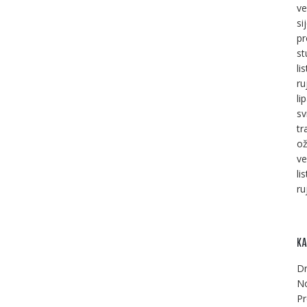
ve
si
pr
st
li
ru
li
sv
tr
ož
ve
li
ru
KA
Dr
No
Pr