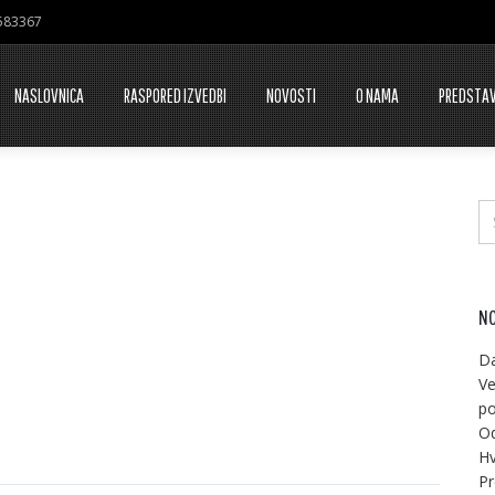
7583367
NASLOVNICA
RASPORED IZVEDBI
NOVOSTI
O NAMA
PREDSTA
NO
Da
Ve
po
Od
Hv
Pr