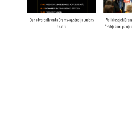
Dan otvorenih vrata Dramskog studija Ludens
Veliki uspjeh Dram
teatra
“Pobjednici povijes