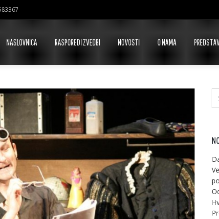
7583367
NASLOVNICA
RASPORED IZVEDBI
NOVOSTI
O NAMA
PREDSTA
NO
Da
Ve
po
Od
Hv
Pr