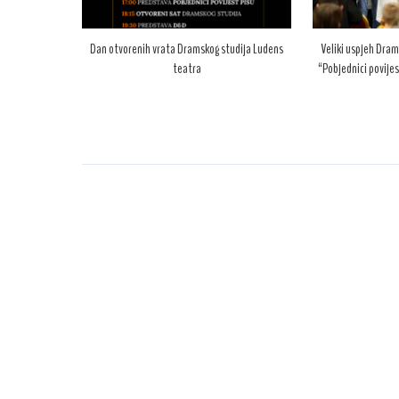
Dan otvorenih vrata Dramskog studija Ludens
Veliki uspjeh Dram
teatra
“Pobjednici povijes