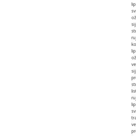
li
sv
ož
si
st
ru
ko
li
ož
ve
si
pr
st
li
ru
li
sv
tr
ve
pr