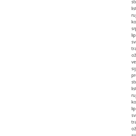
st
li
ru
ko
sr
li
sv
tr
ož
ve
si
pr
st
li
ru
ko
li
sv
tr
ož
si