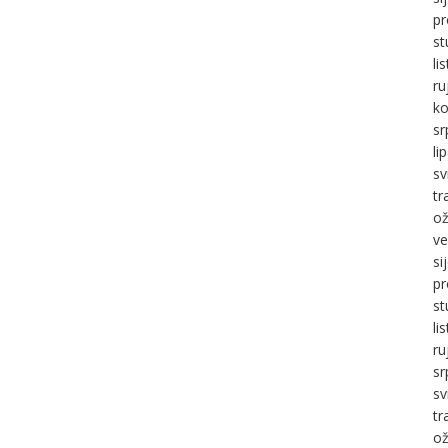
pr
st
li
ru
ko
sr
li
sv
tr
ož
ve
si
pr
st
li
ru
sr
sv
tr
ož