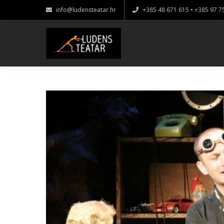
info@ludensteatar.hr
+385 48 671 615 • +385 97 