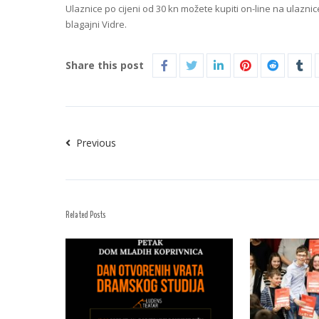
Ulaznice po cijeni od 30 kn možete kupiti on-line na ulazni
blagajni Vidre.
Share this post
Previous
Related Posts