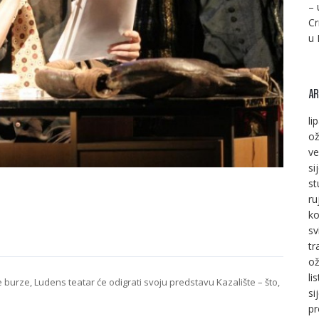
– 
Cr
u 
AR
li
ož
ve
si
st
ru
ko
sv
tr
ož
li
e burze, Ludens teatar će odigrati svoju predstavu Kazalište – što,
si
pr