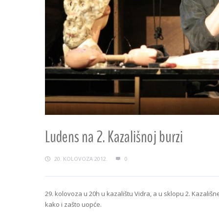
Ludens na 2. Kazališnoj burzi
20. KOLOVOZA 2012.
0
29. kolovoza u 20h u kazalištu Vidra, a u sklopu 2. Kazališn
kako i zašto uopće.