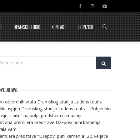
VE
DRAMSKI STUDIO
KONTAKT
SPONZORI
VE OBJAVE
n otvorenih vrata Dramskog studija Ludens teatra
liki uspjeh Dramskog studija Ludens teatra: “Pobjednici
vijest pišu” najbolja predstava u županiji
ržana premijera predstave Džepovi puni kamenja:
ala vam!
emijera predstave “Džepovi puni kamenja” 22. veljače