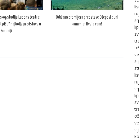
li
ru
skog studija Ludens teatra:
Održana premijera predstave Džepovi puni
sr
t pišu” najbolja predstava u
kamenja: Hvala vam!
li
županiji
sv
tr
ož
ve
si
st
li
ru
sr
li
sv
tr
ož
ve
si
ko