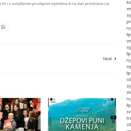
ko
ce.hr i u ovlaštenim prodajnim mjestima ili na dan predstave na
ve
si
pr
ru
li
ve
si
li
Next
ru
sr
li
ož
si
st
ru
li
sv
tr
ož
ve