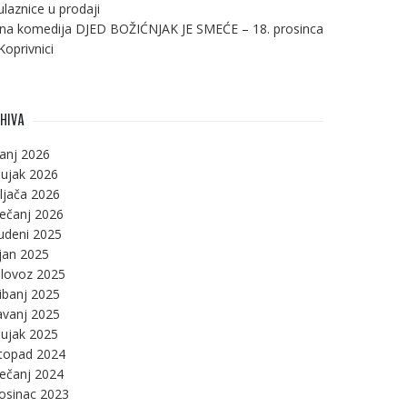
ulaznice u prodaji
na komedija DJED BOŽIĆNJAK JE SMEĆE – 18. prosinca
Koprivnici
HIVA
panj 2026
ujak 2026
ljača 2026
ječanj 2026
udeni 2025
jan 2025
lovoz 2025
ibanj 2025
avanj 2025
ujak 2025
stopad 2024
ječanj 2024
osinac 2023