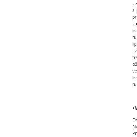
ve
si
pr
st
li
ru
li
sv
tr
ož
ve
li
ru
KA
Dr
No
Pr