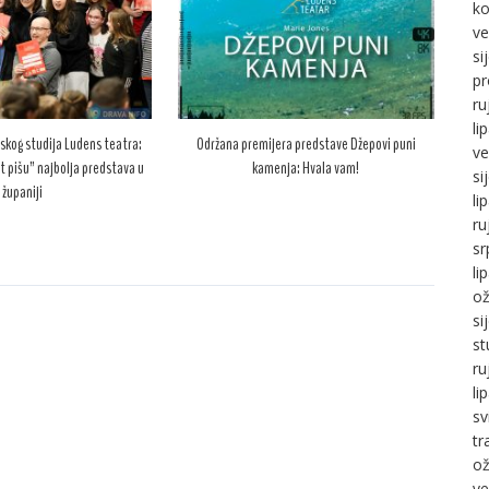
ko
ve
si
pr
ru
li
skog studija Ludens teatra:
Održana premijera predstave Džepovi puni
ve
t pišu” najbolja predstava u
kamenja: Hvala vam!
si
županiji
li
ru
sr
li
ož
si
st
ru
li
sv
tr
ož
ve