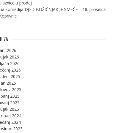
ulaznice u prodaji
na komedija DJED BOŽIĆNJAK JE SMEĆE – 18. prosinca
Koprivnici
HIVA
panj 2026
ujak 2026
ljača 2026
ječanj 2026
udeni 2025
jan 2025
lovoz 2025
ibanj 2025
avanj 2025
ujak 2025
stopad 2024
ječanj 2024
osinac 2023