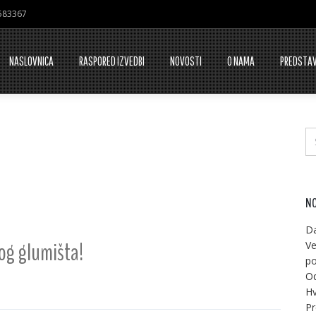
7583367
NASLOVNICA
RASPORED IZVEDBI
NOVOSTI
O NAMA
PREDSTA
NO
Da
og glumišta!
Ve
po
Od
Hv
Pr