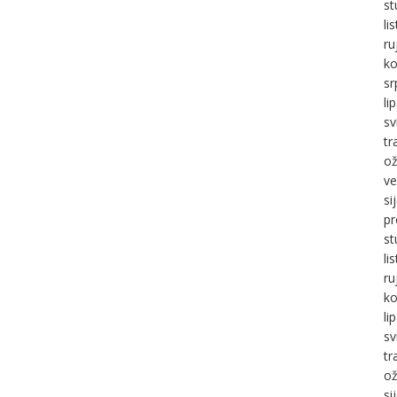
st
li
ru
ko
sr
li
sv
tr
ož
ve
si
pr
st
li
ru
ko
li
sv
tr
ož
si