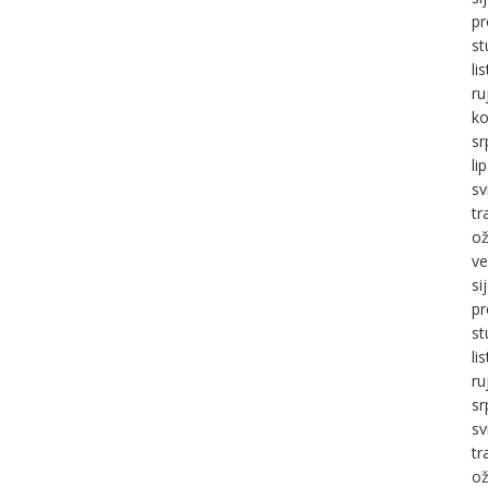
pr
st
li
ru
ko
sr
li
sv
tr
ož
ve
si
pr
st
li
ru
sr
sv
tr
ož