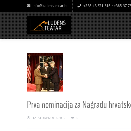
info@ludensteatar.hr
+385 48 671 615 • +385 97 
Prva nominacija za Nagradu hrvatsk
12. STUDENOGA 2012.
0