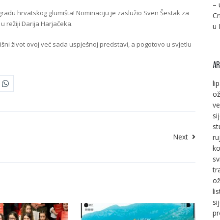
– 
radu hrvatskog glumišta! Nominaciju je zaslužio Sven Šestak za
Cr
 režiji Darija Harjačeka.
u 
šni život ovoj već sada uspješnoj predstavi, a pogotovo u svjetlu
AR
li
ož
ve
si
st
Next
ru
ko
sv
tr
ož
li
si
pr