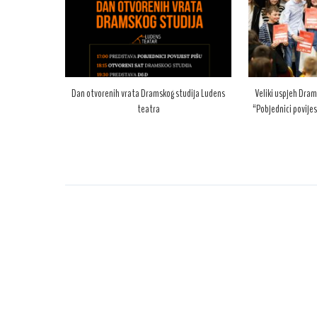
Dan otvorenih vrata Dramskog studija Ludens
Veliki uspjeh Dram
teatra
“Pobjednici povijes