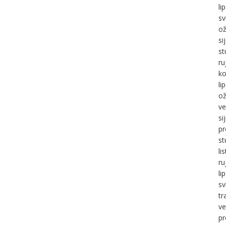
li
sv
ož
si
st
ru
ko
li
ož
ve
si
pr
st
li
ru
li
sv
tr
ve
pr