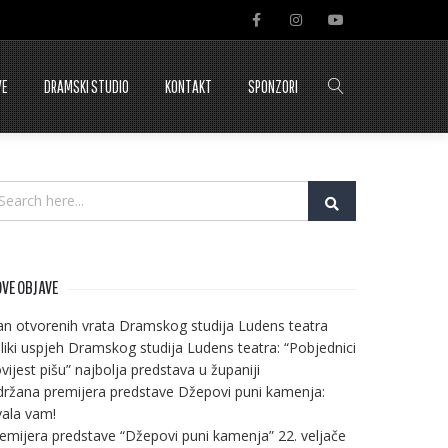
VE
DRAMSKI STUDIO
KONTAKT
SPONZORI
VE OBJAVE
n otvorenih vrata Dramskog studija Ludens teatra
liki uspjeh Dramskog studija Ludens teatra: “Pobjednici
vijest pišu” najbolja predstava u županiji
ržana premijera predstave Džepovi puni kamenja:
ala vam!
emijera predstave “Džepovi puni kamenja” 22. veljače