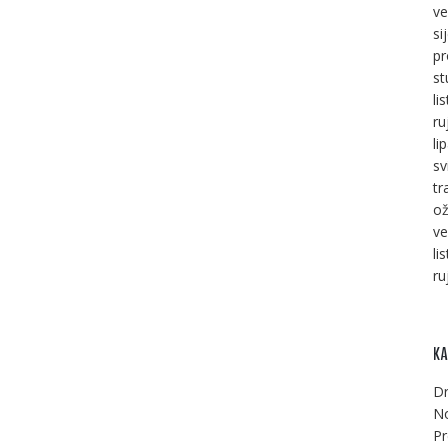
ve
si
pr
st
li
ru
li
sv
tr
ož
ve
li
ru
KA
Dr
No
Pr