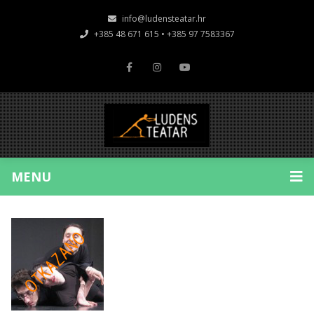
info@ludensteatar.hr
+385 48 671 615 • +385 97 7583367
MENU