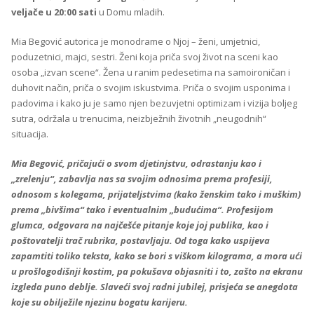
veljače u 20:00
sati
u Domu mladih.
Mia Begović autorica je monodrame o Njoj – ženi, umjetnici,
poduzetnici, majci, sestri. Ženi koja priča svoj život na sceni kao
osoba „izvan scene“. Žena u ranim pedesetima na samoironičan i
duhovit način, priča o svojim iskustvima. Priča o svojim usponima i
padovima i kako ju je samo njen bezuvjetni optimizam i vizija boljeg
sutra, održala u trenucima, neizbježnih životnih „neugodnih“
situacija.
Mia Begović, pričajući o svom djetinjstvu, odrastanju kao i
„zrelenju“, zabavlja nas sa svojim odnosima prema profesiji,
odnosom s kolegama, prijateljstvima (kako ženskim tako i muškim)
prema „bivšima“ tako i eventualnim „budućima“. Profesijom
glumca, odgovara na najčešće pitanje koje joj publika, kao i
poštovatelji trač rubrika, postavljaju. Od toga kako uspijeva
zapamtiti toliko teksta, kako se bori s viškom kilograma, a mora ući
u prošlogodišnji kostim, pa pokušava objasniti i to, zašto na ekranu
izgleda puno deblje. Slaveći svoj radni jubilej, prisjeća se anegdota
koje su obilježile njezinu bogatu karijeru.