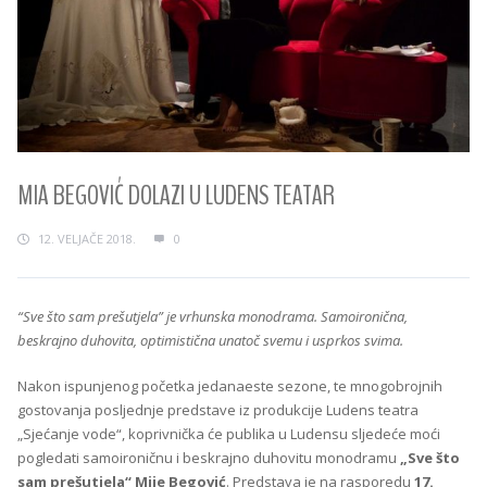
MIA BEGOVIĆ DOLAZI U LUDENS TEATAR
12. VELJAČE 2018.
0
“Sve što sam prešutjela” je vrhunska monodrama. Samoironična,
beskrajno duhovita, optimistična unatoč svemu i usprkos svima.
Nakon ispunjenog početka jedanaeste sezone, te mnogobrojnih
gostovanja posljednje predstave iz produkcije Ludens teatra
„Sjećanje vode“, koprivnička će publika u Ludensu sljedeće moći
pogledati samoironičnu i beskrajno duhovitu monodramu
„Sve što
sam prešutjela“ Mije Begović
. Predstava je na rasporedu
17.