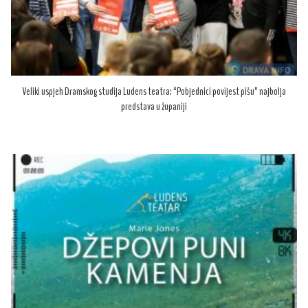
Veliki uspjeh Dramskog studija Ludens teatra: “Pobjednici povijest pišu” najbolja
predstava u županiji