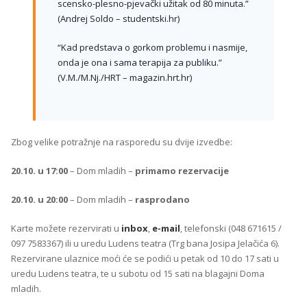
scensko-plesno-pjevački užitak od 80 minuta.”
(Andrej Soldo – studentski.hr)
“Kad predstava o gorkom problemu i nasmije,
onda je ona i sama terapija za publiku.”
(V.M./M.Nj./HRT – magazin.hrt.hr)
Zbog velike potražnje na rasporedu su dvije izvedbe:
20.10. u 17:00
– Dom mladih –
primamo rezervacije
20.10. u 20:00
– Dom mladih –
rasprodano
Karte možete rezervirati u
inbox
,
e-mail
, telefonski (048 671615 /
097 7583367) ili u uredu Ludens teatra (Trg bana Josipa Jelačića 6).
Rezervirane ulaznice moći će se podići u petak od 10 do 17 sati u
uredu Ludens teatra, te u subotu od 15 sati na blagajni Doma
mladih.