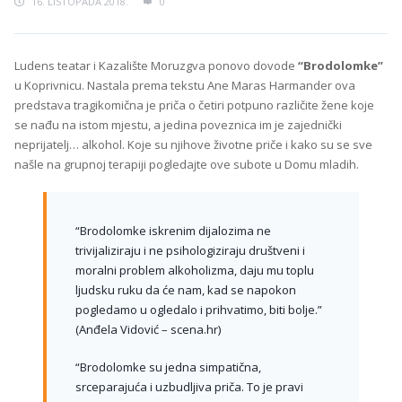
16. LISTOPADA 2018.
0
Ludens teatar i Kazalište Moruzgva ponovo dovode
“Brodolomke”
u Koprivnicu. Nastala prema tekstu Ane Maras Harmander ova
predstava tragikomična je priča o četiri potpuno različite žene koje
se nađu na istom mjestu, a jedina poveznica im je zajednički
neprijatelj… alkohol. Koje su njihove životne priče i kako su se sve
našle na grupnoj terapiji pogledajte ove subote u Domu mladih.
“Brodolomke iskrenim dijalozima ne
trivijaliziraju i ne psihologiziraju društveni i
moralni problem alkoholizma, daju mu toplu
ljudsku ruku da će nam, kad se napokon
pogledamo u ogledalo i prihvatimo, biti bolje.”
(Anđela Vidović – scena.hr)
“Brodolomke su jedna simpatična,
srceparajuća i uzbudljiva priča. To je pravi