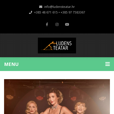
info@ludensteatar.hr
+385 48 671 615 • +385 97 7583367
MENU