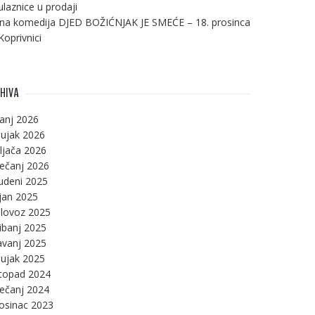
ulaznice u prodaji
na komedija DJED BOŽIĆNJAK JE SMEĆE – 18. prosinca
Koprivnici
HIVA
panj 2026
ujak 2026
ljača 2026
ječanj 2026
udeni 2025
jan 2025
lovoz 2025
ibanj 2025
avanj 2025
ujak 2025
stopad 2024
ječanj 2024
osinac 2023