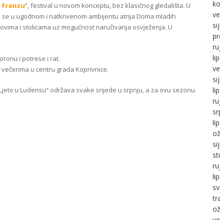
ko
i Franzu
“, festival u novom konceptu, bez klasičnog gledališta. U
ve
će se u ugodnom i natkrivenom ambijentu atrija Doma mladih
si
lovima i stolicama uz mogućnost naručivanja osvježenja. U
pr
ru
li
onu i potrese i rat.
ve
m večerima u centru grada Koprivnice.
si
li
Ljeto u Ludensu“ održava svake srijede u srpnju, a za ovu sezonu
ru
sr
li
ož
si
st
ru
li
sv
tr
ož
ve