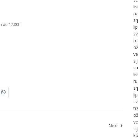
li
ru
sr
m do 17:00h
li
sv
tr
ož
ve
si
st
li
ru
sr
li
sv
tr
ož
ve
Next
si
ko