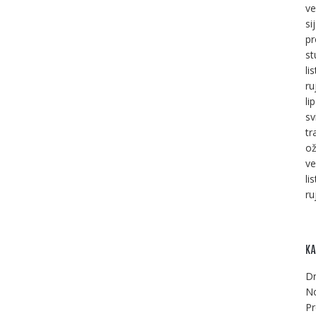
ve
si
pr
st
li
ru
li
sv
tr
ož
ve
li
ru
KA
Dr
No
Pr