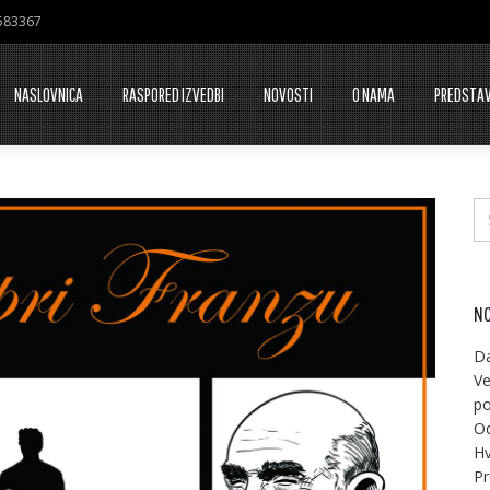
7583367
NASLOVNICA
RASPORED IZVEDBI
NOVOSTI
O NAMA
PREDSTA
NO
Da
Ve
po
Od
Hv
Pr