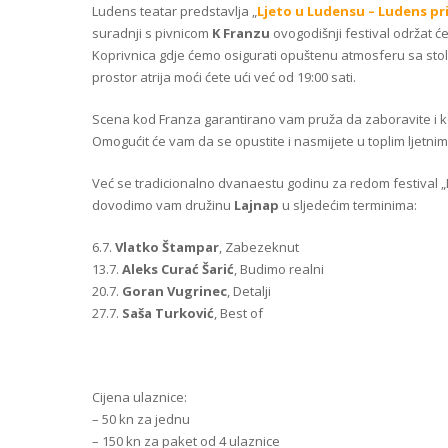
Ludens teatar predstavlja „
Ljeto u Ludensu – Ludens pr
suradnji s pivnicom
K Franzu
ovogodišnji festival održat 
Koprivnica gdje ćemo osigurati opuštenu atmosferu sa sto
prostor atrija moći ćete ući već od 19:00 sati.
Scena kod Franza garantirano vam pruža da zaboravite i kor
Omogućit će vam da se opustite i nasmijete u toplim ljetni
Već se tradicionalno dvanaestu godinu za redom festival „
dovodimo vam družinu
Lajnap
u sljedećim terminima:
6.7.
Vlatko Štampar
, Zabezeknut
13.7.
Aleks Curać Šarić
, Budimo realni
20.7.
Goran Vugrinec
, Detalji
27.7.
Saša Turković
, Best of
Cijena ulaznice:
– 50 kn za jednu
– 150 kn za paket od 4 ulaznice