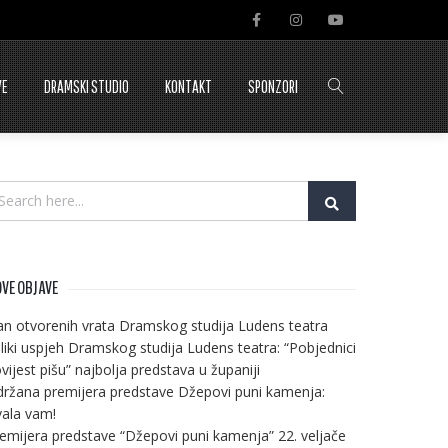
VE
DRAMSKI STUDIO
KONTAKT
SPONZORI
VE OBJAVE
n otvorenih vrata Dramskog studija Ludens teatra
liki uspjeh Dramskog studija Ludens teatra: “Pobjednici
vijest pišu” najbolja predstava u županiji
ržana premijera predstave Džepovi puni kamenja:
ala vam!
emijera predstave “Džepovi puni kamenja” 22. veljače