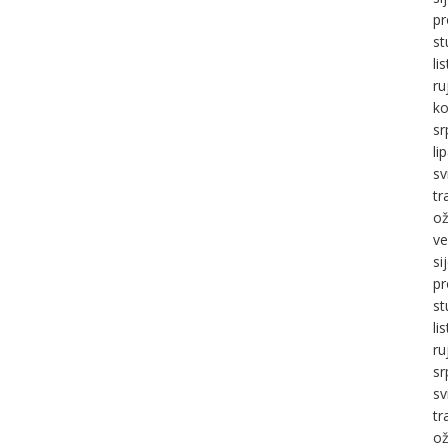
pr
st
li
ru
ko
sr
li
sv
tr
ož
ve
si
pr
st
li
ru
sr
sv
tr
ož