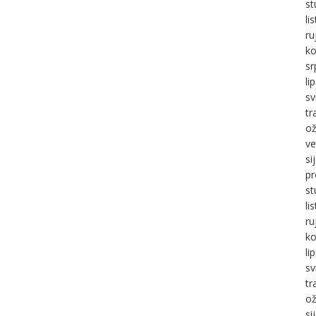
st
li
ru
ko
sr
li
sv
tr
ož
ve
si
pr
st
li
ru
ko
li
sv
tr
ož
si