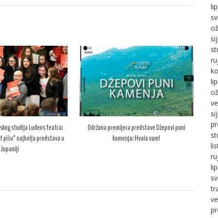
li
sv
ož
si
st
ru
ko
li
ož
ve
si
pr
skog studija Ludens teatra:
Održana premijera predstave Džepovi puni
st
t pišu” najbolja predstava u
kamenja: Hvala vam!
li
županiji
ru
li
sv
tr
ve
pr