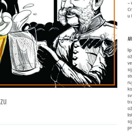
– 
Cr
u 
AR
li
ož
ve
si
st
ru
ko
sv
nzu
tr
ož
li
si
pr