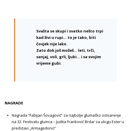
Svašta se skupi i svatko nešto trpi
kad živi u rupi… to je tako, biti
čovjek nije lako.
Zato dok još možeš… leti, trči,
sanjaj, voli, grli, ljubi… i sa svojim
vrijeme gubi.
NAGRADE
Nagrada “Fabijan Šovagović” za najbolje glumačko ostvarenje
na 32. Festivalu glumca – Judita Franković Brdar za ulogu Ester u
predstavi „Armagedonci“