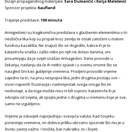
Dizajn propagandnog materijala:
Sara Dumančić i Katja Malešević
Sponzor projekta:
Kaufland
Trajanje predstave:
100 minuta
Armagedonci
su tragikomična predstava s glazbenim elementima o tri
neobična lika koji su propali kroz zemlju te ostali zatočeni u malom
fundusu kazališta. Ne znajući što se dogodilo, kakva ih je to
katastrofa snašla i zašto nitko po njih ne dolazi danima, oni
posumnjaju da je svijet snašao Armagedon. Dane provode u
čekanju, nadanju da će ih netko spasiti i u svemu onome što se
naizgled čini kao gubljenje vremena. Prisiljeni provoditi vrijeme
zajedno ta tri, na prvu nespojiva lika, jedni drugima postaju sve –
izvori najvećih frustracija i nadomjestak svega onoga što im
nedostaje, a da toga možda nisu ni bili svjesni. Katastrofa ih je
odvojila od svijeta, ali spojila jedne s drugima u vremenu koje je sve,
samo ne izgubljeno.
Vrijeme je oduvijek najvrjednija i sveopća valuta. Kad čovjeku
ponestaje vremena, on dobiva priliku ubrzano spoznati što mu je u
životu zaista važno. I možda, bar nakratko, to i živjeti.