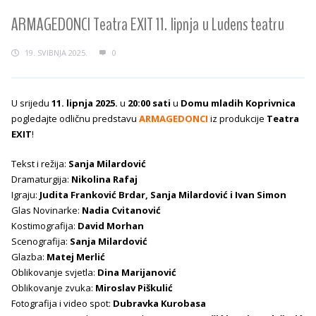
ARMAGEDONCI Teatra EXIT 11. lipnja u Ludens teatru
19. SVIBNJA 2025.
0
U srijedu
11. lipnja 2025.
u
20:00 sati
u
Domu mladih Koprivnica
pogledajte odličnu predstavu
ARMAGEDONCI
iz produkcije
Teatra
EXIT
!
Tekst i režija:
Sanja Milardović
Dramaturgija:
Nikolina Rafaj
Igraju:
Judita Franković Brdar, Sanja Milardović i Ivan Simon
Glas Novinarke:
Nadia Cvitanović
Kostimografija:
David Morhan
Scenografija:
Sanja Milardović
Glazba:
Matej Merlić
Oblikovanje svjetla:
Dina Marijanović
Oblikovanje zvuka:
Miroslav Piškulić
Fotografija i video spot:
Dubravka Kurobasa