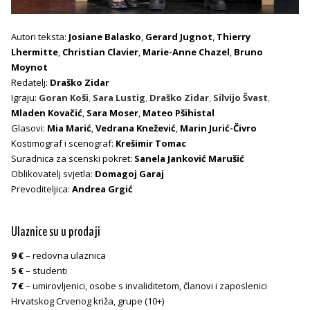
Autori teksta:
Josiane Balasko
,
Gerard Jugnot
,
Thierry
Lhermitte
,
Christian Clavier
,
Marie-Anne Chazel
,
Bruno
Moynot
Redatelj:
Draško Zidar
Igraju:
Goran Koši
,
Sara Lustig
,
Draško Zidar
,
Silvijo Švast
,
Mladen Kovačić
,
Sara Moser
,
Mateo Pšihistal
Glasovi:
Mia Marić
,
Vedrana Knežević
,
Marin Jurić-Čivro
Kostimograf i scenograf:
Krešimir Tomac
Suradnica za scenski pokret:
Sanela Janković Marušić
Oblikovatelj svjetla:
Domagoj Garaj
Prevoditeljica:
Andrea Grgić
Ulaznice su u prodaji
9 €
– redovna ulaznica
5 €
– studenti
7 €
– umirovljenici, osobe s invaliditetom, članovi i zaposlenici
Hrvatskog Crvenog križa, grupe (10+)