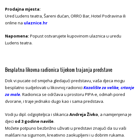
Prodajna mjesta:
Ured Ludens teatra, Šareni dućan, ORRO Bar, Hotel Podravina ili
online na
ulaznice.hr
Napomena:
Popust ostvarujete kupovinom ulaznica u uredu
Ludens teatra.
Besplatna likovna radionica tijekom trajanja predstave
Dok vi pucate od smijeha gledajući predstavu, vaša djeca mogu
besplatno sudjelovati u likovnoj radionici
Kazalište za velike, crtanje
za male.
Radionica se održava u prostoru PIPA-e, odmah pored
dvorane, i traje jednako dugo kao i sama
predstava.
Vodi ju dipl. odgojiteljica i slikarica
Andreja Živko
, a namijenjena je
djeci
od 3 godine naviše
.
Možete potpuno bezbrižno uživati u predstavi znajući da su vaši
mališani na sigurnom, kreativno zaokupljeni i u dobrim rukama.