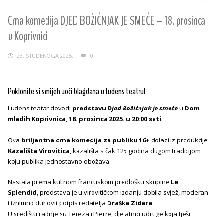
Crna komedija DJED BOŽIĆNJAK JE SMEĆE – 18. prosinca
u Koprivnici
23. STUDENOGA 2025.
0
Poklonite si smijeh uoči blagdana u Ludens teatru!
Ludens teatar dovodi
predstavu
Djed Božićnjak je smeće
u
Dom
mladih Koprivnica
,
18. prosinca 2025. u 20:00 sati
.
Ova
briljantna crna komedija za publiku 16+
dolazi iz produkcije
Kazališta Virovitica
, kazališta s čak 125 godina dugom tradicijom
koju publika jednostavno obožava.
Nastala prema kultnom francuskom predlošku skupine
Le
Splendid
, predstava je u virovitičkom izdanju dobila svjež, moderan
i iznimno duhovit potpis redatelja
Draška Zidara
.
U središtu radnje su Tereza i Pierre, djelatnici udruge koja tješi