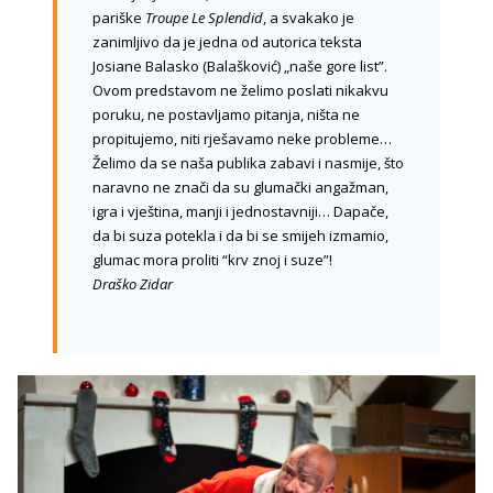
pariške
Troupe Le Splendid
, a svakako je
zanimljivo da je jedna od autorica teksta
Josiane Balasko (Balašković) „naše gore list”.
Ovom predstavom ne želimo poslati nikakvu
poruku, ne postavljamo pitanja, ništa ne
propitujemo, niti rješavamo neke probleme…
Želimo da se naša publika zabavi i nasmije, što
naravno ne znači da su glumački angažman,
igra i vještina, manji i jednostavniji… Dapače,
da bi suza potekla i da bi se smijeh izmamio,
glumac mora proliti “krv znoj i suze”!
Draško Zidar