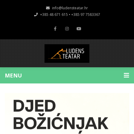
info@ludensteatar.hr
+385 48 671 615 • +385 97 7583367
MENU