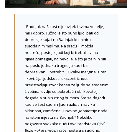
“Badnjak nažalost nije uvijek i svima veselje,
mir i dobro. Tužno je što puno ljudi pati od
depresije koja i na Badnjak kulminira
suicidalnim mislima. Na sreću ili možda
nesreću, postoje ljudi koji bi trebali svima
njima pomagati, no nevolja je što je za njih biti
na poslu jednaka tragedija kao i biti
depresivan… potrebit… Ovakvi marginalizirani
likovi, čija ljudskost i ekscentričnost
predstavljaju izvor kaosa za ljude sa sređenim
životima, ovdje su pokretači i oblikovatelji
događaja punih crnog humora. Što se dogodi
kad se šest čudnih ljudi različitih navika i
sklonosti, zamršene ljubavne geometrije nađe
na istom mjestu na Badnjak? Nekoliko
odgovora svakako nudi i ova predstava
Djed
Božićnjak je smeće
, inače nastala u radionici