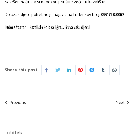
Savršen način da si napokon priuštite večer u kazalištu!
Dolazak djece potrebno je najaviti na Ludensov broj:
097 758 3367
Ludens teatar – kazalište koje se igra… i čuva vašu djecu!
Share this post
Previous
Next
Related Posts