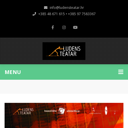
info@ludensteatar.hr
+385 48 671 615 • +385 97 7583367
MENU