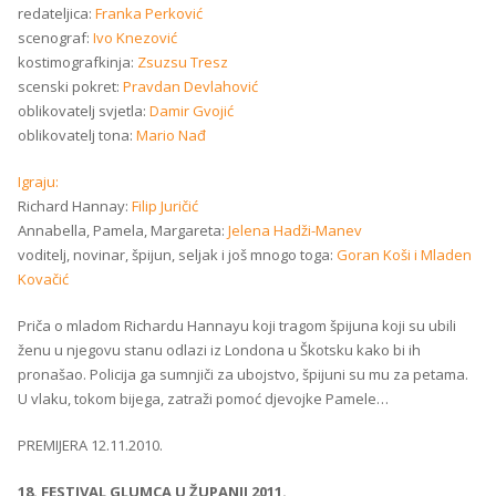
redateljica:
Franka Perković
scenograf:
Ivo Knezović
kostimografkinja:
Zsuzsu Tresz
scenski pokret:
Pravdan Devlahović
oblikovatelj svjetla:
Damir Gvojić
oblikovatelj tona:
Mario Nađ
Igraju:
Richard Hannay:
Filip Juričić
Annabella, Pamela, Margareta:
Jelena Hadži-Manev
voditelj, novinar, špijun, seljak i još mnogo toga:
Goran Koši i Mladen
Kovačić
Priča o mladom Richardu Hannayu koji tragom špijuna koji su ubili
ženu u njegovu stanu odlazi iz Londona u Škotsku kako bi ih
pronašao. Policija ga sumnjiči za ubojstvo, špijuni su mu za petama.
U vlaku, tokom bijega, zatraži pomoć djevojke Pamele…
PREMIJERA 12.11.2010.
18. FESTIVAL GLUMCA U ŽUPANJI 2011.