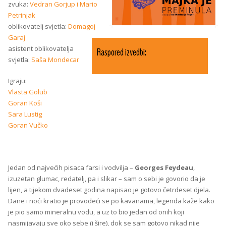
zvuka:
Vedran Gorjup i Mario
Petrinjak
oblikovatelj svjetla
:
Domagoj
Garaj
asistent oblikovatelja
Raspored izvedbi:
svjetla
:
Saša Mondecar
Igraju:
Vlasta Golub
Goran Koši
Sara Lustig
Goran Vučko
Jedan od najvećih pisaca farsi i vodvilja –
Georges Feydeau
,
izuzetan glumac, redatelj, pa i slikar – sam o sebi je govorio da je
lijen, a tijekom dvadeset godina napisao je gotovo četrdeset djela.
Dane i noći kratio je provodeći se po kavanama, legenda kaže kako
je pio samo mineralnu vodu, a uz to bio jedan od onih koji
nasmijavaju sve oko sebe (i šire), dok se sam gotovo nikad nije