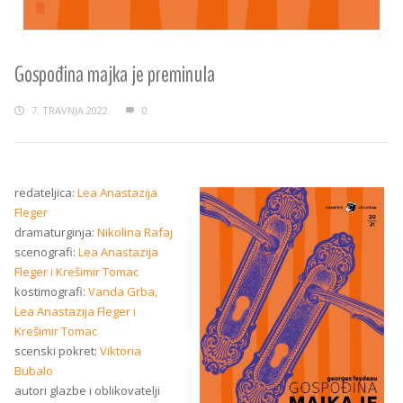
Gospođina majka je preminula
7. TRAVNJA 2022.
0
redateljica:
Lea Anastazija
Fleger
dramaturginja:
Nikolina Rafaj
scenografi
:
Lea Anastazija
Fleger i Krešimir Tomac
kostimografi:
Vanda Grba,
Lea Anastazija Fleger
i
Krešimir Tomac
scenski pokret
:
Viktoria
Bubalo
autori glazbe i oblikovatelji