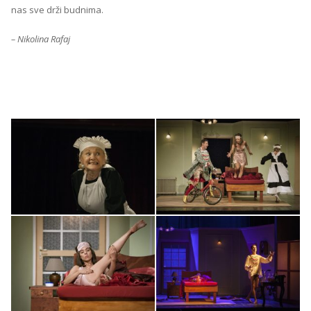
nas sve drži budnima.
– Nikolina Rafaj