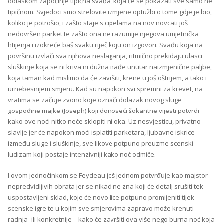
dolaskom započinje tipična svađa, koja će se pokazati sve samo ne
tipičnom. Svjedoci smo strelovite izmjene optužbi o tome gdje je bio,
koliko je potrošio, i zašto staje s cipelama na nov novcati još
nedovršen parket te zašto ona ne razumije njegova umjetnička
htijenja i izokreće baš svaku riječ koju on izgovori. Svađu koja na
površinu izvlači sva njihova neslaganja, ritmično prekidaju ulasci
sluškinje koja se ni kriva ni dužna nađe unutar naizmjenične paljbe,
koja taman kad mislimo da će završiti, krene u još oštrijem, a tako i
urnebesnijem smjeru. Kad su napokon svi spremni za krevet, na
vratima se začuje zvono koje označi dolazak novog sluge
gospođine majke (Joseph) koji donoseći šokantne vijesti potvrdi
kako ove noći nitko neće sklopiti ni oka. Uz nesvjesticu, privatno
slavlje jer će napokon moći isplatiti parketara, ljubavne iskrice
između sluge i sluškinje, sve likove potpuno preuzme scenski
ludizam koji postaje intenzivniji kako noć odmiče.
I ovom jednočinkom se Feydeau još jednom potvrđuje kao majstor
nepredvidljivih obrata jer se nikad ne zna koji će detalj srušiti tek
uspostavljeni sklad, koje će novo lice potpuno promijeniti tijek
scenske igre te u kojim sve smjerovima zapravo može krenuti
radnja- ili konkretnije – kako će završiti ova više nego burna noć koja