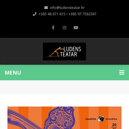
info@ludensteatar.hr
+385 48 671 615 • +385 97 7583367
MENU