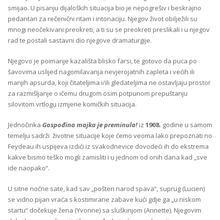
smijao. U pisanju dijaloških situacija bio je nepogrešiv i beskrajno
pedantan za rečenični ritam i intonaciju. Njegov život obilježili su
mnogi neočekivani preokreti, a ti su se preokreti preslikali i u njegov
rad te postali sastavni dio njegove dramaturgije.
Njegovo je poimanje kazališta blisko farsi, te gotovo da puca po
šavovima uslijed nagomilavanja nevjerojatnih zapleta i većih ili
manjih apsurda, koji čitateljima i/ili gledateljima ne ostavljaju prostor
za razmišljanje o ičemu drugom osim potpunom prepuštanju
silovitom vrtlogu izmjene komičkih situacija.
Jednočinka
Gospođina majka je preminula!
iz
1908.
godine u samom
temelju sadrži životne situacije koje ćemo veoma lako prepoznati no
Feydeau ih uspijeva izdići iz svakodnevice dovodeći ih do ekstrema
kakve bismo teško mogli zamisliti i u jednom od onih dana kad „sve
ide naopako“.
U sitne noćne sate, kad sav „pošten narod spava“, suprug (Lucien)
se vidno pijan vraća s kostimirane zabave kući gdje ga „u niskom
startu“ dočekuje žena (Yvonne) sa sluškinjom (Annette). Njegovim