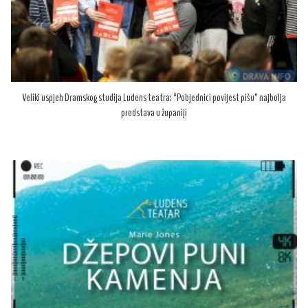
Veliki uspjeh Dramskog studija Ludens teatra: “Pobjednici povijest pišu” najbolja
predstava u županiji