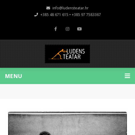
info@ludensteatar.hr
+385 48 671 615 • +385 97 7583367
MENU