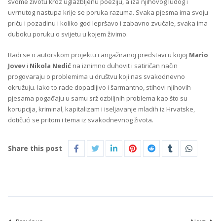
svome životu kroz uglazbljenu poeziju, a iza njihovog ludog i
uvrnutog nastupa krije se poruka razuma. Svaka pjesma ima svoju
priču i pozadinu i koliko god lepršavo i zabavno zvučale, svaka ima
duboku poruku o svijetu u kojem živimo.
Radi se o autorskom projektu i angažiranoj predstavi u kojoj
Mario
Jovev
i
Nikola Nedić
na iznimno duhovit i satiričan način
progovaraju o problemima u društvu koji nas svakodnevno
okružuju. Iako to rade dopadljivo i šarmantno, stihovi njihovih
pjesama pogađaju u samu srž ozbiljnih problema kao što su
korupcija, kriminal, kapitalizam i iseljavanje mladih iz Hrvatske,
dotičući se pritom i tema iz svakodnevnog života.
Share this post