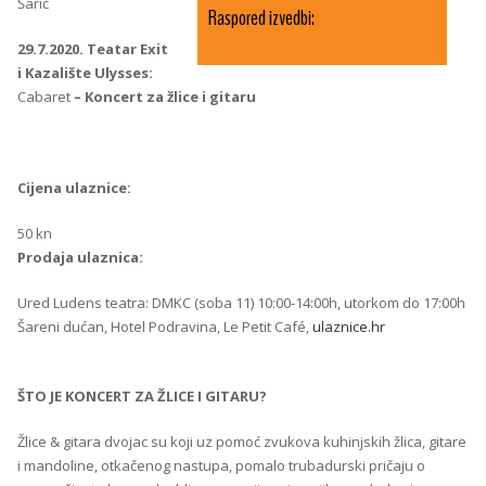
Šarić
Raspored izvedbi:
29.7.2020. Teatar Exit
i Kazalište Ulysses:
Cabaret
– Koncert za žlice i gitaru
Cijena ulaznice:
50 kn
Prodaja ulaznica:
Ured Ludens teatra: DMKC (soba 11) 10:00-14:00h, utorkom do 17:00h
Šareni dućan, Hotel Podravina, Le Petit Café,
ulaznice.hr
ŠTO JE KONCERT ZA ŽLICE I GITARU?
Žlice & gitara dvojac su koji uz pomoć zvukova kuhinjskih žlica, gitare
i mandoline, otkačenog nastupa, pomalo trubadurski pričaju o