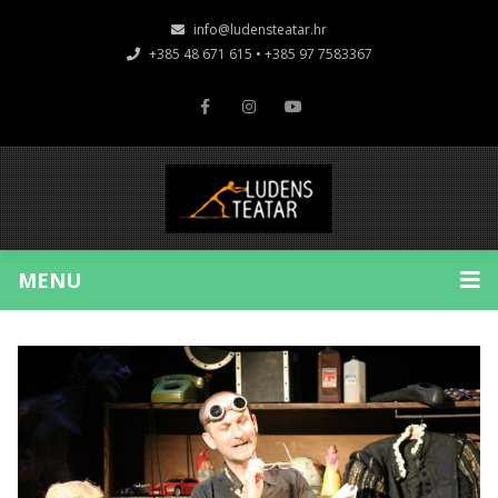
info@ludensteatar.hr
+385 48 671 615 • +385 97 7583367
MENU