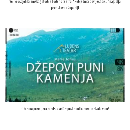
Veliki uspjeh Dramskog studija Ludens teatra: “Pobjednici povijest pišu” najbolja
predstava u županiji
Održana premijera predstave Džepovi puni kamenja: Hvala vam!