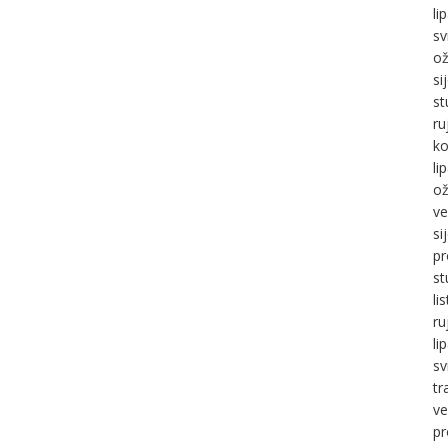
li
sv
ož
si
st
ru
ko
li
ož
ve
si
pr
st
li
ru
li
sv
tr
ve
pr