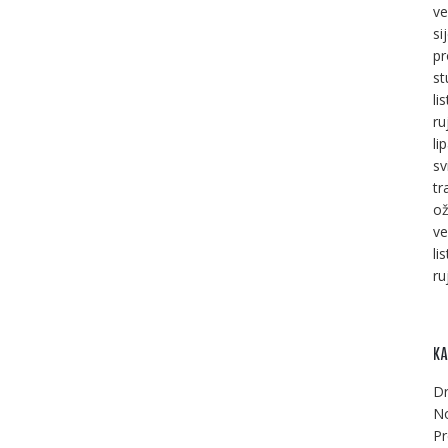
ve
si
pr
st
li
ru
li
sv
tr
ož
ve
li
ru
KA
Dr
No
Pr