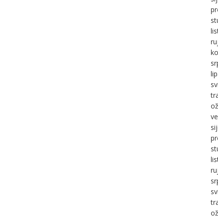
pr
st
li
ru
ko
sr
li
sv
tr
ož
ve
si
pr
st
li
ru
sr
sv
tr
ož