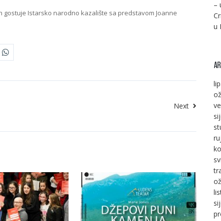
– 
0h gostuje Istarsko narodno kazalište sa predstavom Joanne
Cr
u 
AR
li
ož
ve
Next
si
st
ru
ko
sv
tr
ož
li
si
pr