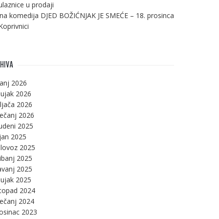
ulaznice u prodaji
na komedija DJED BOŽIĆNJAK JE SMEĆE – 18. prosinca
Koprivnici
HIVA
panj 2026
ujak 2026
ljača 2026
ječanj 2026
udeni 2025
jan 2025
lovoz 2025
ibanj 2025
avanj 2025
ujak 2025
stopad 2024
ječanj 2024
osinac 2023