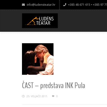
info@ludensteatar.hr
+385 48 671 615 • +385 97 
ČAST – predstava INK Pula
25. VELJAČE 2011.
0