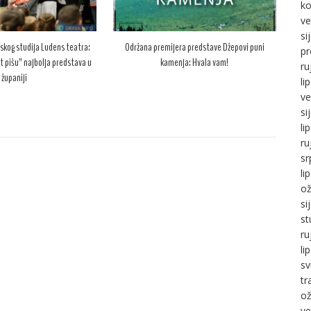
ko
ve
si
skog studija Ludens teatra:
Održana premijera predstave Džepovi puni
pr
t pišu” najbolja predstava u
kamenja: Hvala vam!
ru
županiji
li
ve
si
li
ru
sr
li
ož
si
st
ru
li
sv
tr
ož
ve