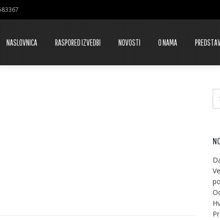
7583367
NASLOVNICA
RASPORED IZVEDBI
NOVOSTI
O NAMA
PREDSTA
NO
Da
Ve
po
Od
Hv
Pr