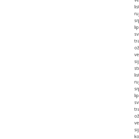
li
ru
sr
li
sv
tr
ož
ve
si
st
li
ru
sr
li
sv
tr
ož
ve
si
ko