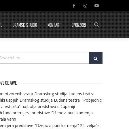
VE
DRAMSKI STUDIO
KONTAKT
SPONZORI
VE OBJAVE
n otvorenih vrata Dramskog studija Ludens teatra
liki uspjeh Dramskog studija Ludens teatra: “Pobjednici
vijest pišu” najbolja predstava u županiji
ržana premijera predstave Džepovi puni kamenja:
ala vam!
emijera predstave “Džepovi puni kamenja” 22. veljače