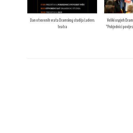
Dan otvorenih vrata Dramskog studija Ludens
Veliki uspjeh Dram
teatra
“Pobjednici povijes