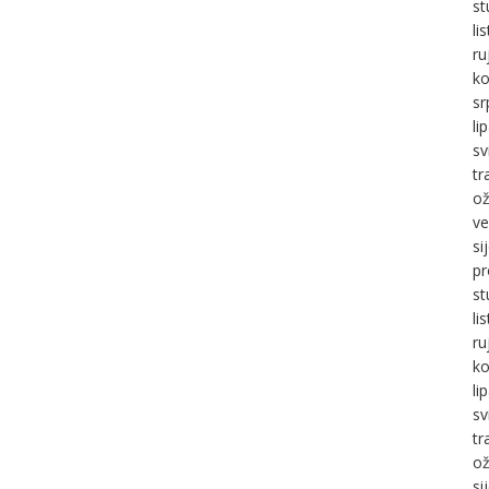
st
li
ru
ko
sr
li
sv
tr
ož
ve
si
pr
st
li
ru
ko
li
sv
tr
ož
si