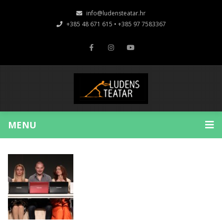
info@ludensteatar.hr
+385 48 671 615 • +385 97 7583367
MENU