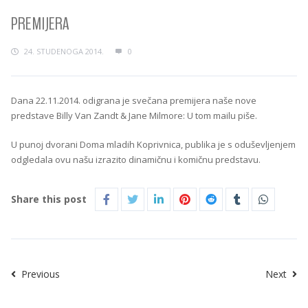
PREMIJERA
24. STUDENOGA 2014.
0
Dana 22.11.2014. odigrana je svečana premijera naše nove
predstave Billy Van Zandt & Jane Milmore: U tom mailu piše.
U punoj dvorani Doma mladih Koprivnica, publika je s oduševljenjem
odgledala ovu našu izrazito dinamičnu i komičnu predstavu.
Share this post
Previous
Next