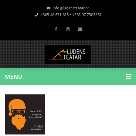
info@ludensteatar.hr
+385 48 671 615 • +385 97 7583367
MENU