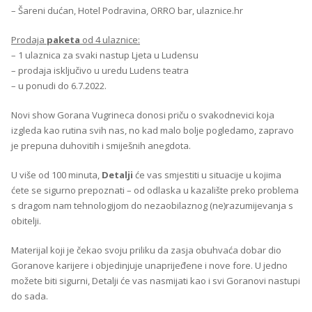
– Šareni dućan, Hotel Podravina, ORRO bar, ulaznice.hr
Prodaja
paketa
od 4 ulaznice:
– 1 ulaznica za svaki nastup Ljeta u Ludensu
– prodaja isključivo u uredu Ludens teatra
– u ponudi do 6.7.2022.
Novi show Gorana Vugrineca donosi priču o svakodnevici koja
izgleda kao rutina svih nas, no kad malo bolje pogledamo, zapravo
je prepuna duhovitih i smiješnih anegdota.
U više od 100 minuta,
Detalji
će vas smjestiti u situacije u kojima
ćete se sigurno prepoznati – od odlaska u kazalište preko problema
s dragom nam tehnologijom do nezaobilaznog (ne)razumijevanja s
obitelji.
Materijal koji je čekao svoju priliku da zasja obuhvaća dobar dio
Goranove karijere i objedinjuje unaprijeđene i nove fore. U jedno
možete biti sigurni, Detalji će vas nasmijati kao i svi Goranovi nastupi
do sada.