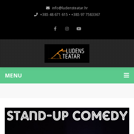
info@ludensteatar.hr
+385 48 671 615 • +385 97 7583367
MENU