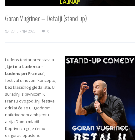
Goran Vugrinec – Detalji (stand up)
23. LIPNJA 2020.
0
Ludens teatar predstavlja
„
Ljeto u Ludensu –
Ludens pri Franzu
“,
festival u novom konceptu,
bez klasičnog gledališta. U
suradnji s pivnicom K
Franzu ovogodišnji festival
održat će se u ugodnom i
natkrivenom ambijentu
atrija Doma mladih
Koprivnica gdje ćemo
osigurati opuštenu