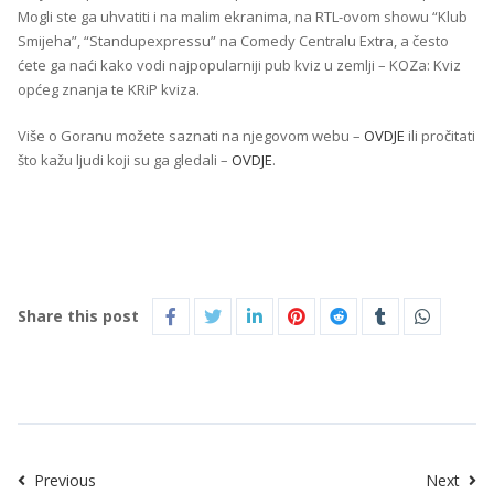
Mogli ste ga uhvatiti i na malim ekranima, na RTL-ovom showu “Klub
Smijeha”, “Standupexpressu” na Comedy Centralu Extra, a često
ćete ga naći kako vodi najpopularniji pub kviz u zemlji – KOZa: Kviz
općeg znanja te KRiP kviza.
Više o Goranu možete saznati na njegovom webu –
OVDJE
ili pročitati
što kažu ljudi koji su ga gledali –
OVDJE
.
Share this post
Previous
Next