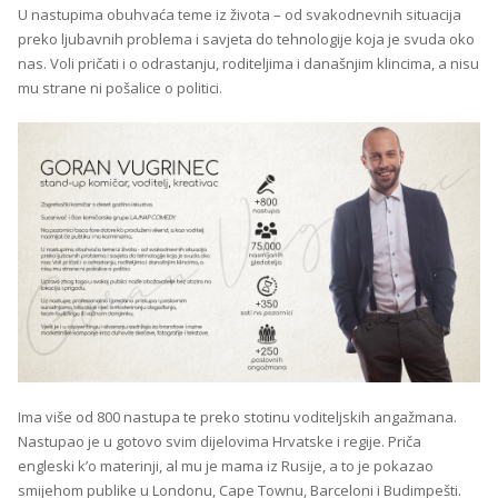
U nastupima obuhvaća teme iz života – od svakodnevnih situacija
preko ljubavnih problema i savjeta do tehnologije koja je svuda oko
nas. Voli pričati i o odrastanju, roditeljima i današnjim klincima, a nisu
mu strane ni pošalice o politici.
Ima više od 800 nastupa te preko stotinu voditeljskih angažmana.
Nastupao je u gotovo svim dijelovima Hrvatske i regije. Priča
engleski k’o materinji, al mu je mama iz Rusije, a to je pokazao
smijehom publike u Londonu, Cape Townu, Barceloni i Budimpešti.