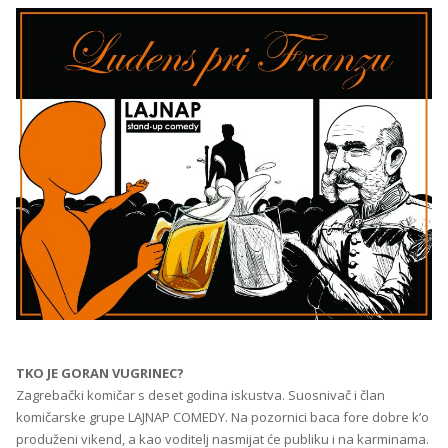
TKO JE GORAN VUGRINEC?
Zagrebački komičar s deset godina iskustva. Suosnivač i član
komičarske grupe LAJNAP COMEDY. Na pozornici baca fore dobre k’o
produženi vikend, a kao voditelj nasmijat će publiku i na karminama.