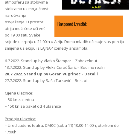
atmosferu sa stolovima i
stolicama uz mogućnost
naručivanja
osvježenja. U prostor
Raspored izvedbi:
atrija moći ćete ući već
od 19:00 sati. Svake
srijede u srpnju u 21:00 h u Atriju Doma mladih očekuje vas porcija
smijeha uz ekipu iz LAJNAP comedy ansambla.
6.7.2022. Stand up by Vlatko Štampar – Zabezeknut
13.7.2022. Stand up by Aleks Curać Šarić – Budimo realni
20.7.2022. Stand up by Goran Vugrinec – Detalji
27.7.2022. Stand up by Saša Turković – Best of
Cijena ulaznice:
– 50 kn za jednu
– 150 kn za paket od 4 ulaznice
Prodaja ulaznica:
– Ured Ludens teatra: DMKC (soba 11) 10:00-14:00h, utorkom do
17:00h