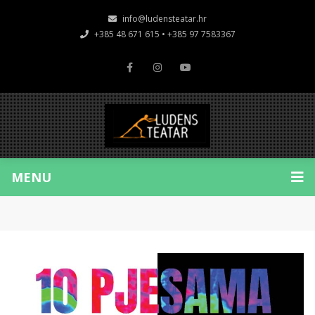
info@ludensteatar.hr
+385 48 671 615 • +385 97 7583367
MENU