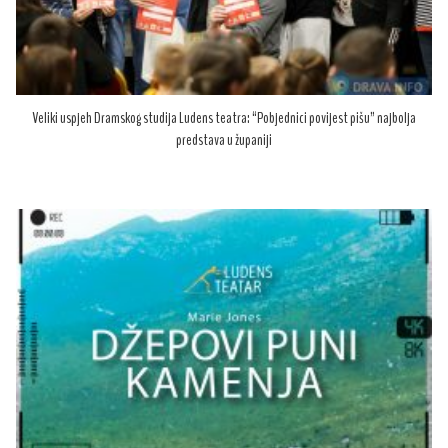
Veliki uspjeh Dramskog studija Ludens teatra: “Pobjednici povijest pišu” najbolja
predstava u županiji