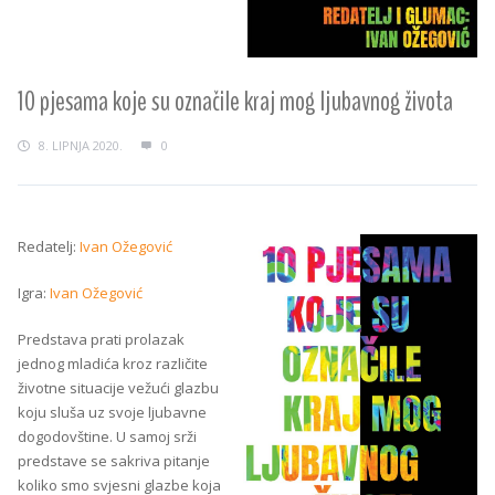
10 pjesama koje su označile kraj mog ljubavnog života
8. LIPNJA 2020.
0
Redatelj:
Ivan Ožegović
Igra:
Ivan Ožegović
Predstava prati prolazak
jednog mladića kroz različite
životne situacije vežući glazbu
koju sluša uz svoje ljubavne
dogodovštine. U samoj srži
predstave se sakriva pitanje
koliko smo svjesni glazbe koja