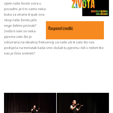
cijele naše živote svira u
pozadini. Je li to samo neka
buka sa strane ili ipak ona
oboji naše živote jače
nego želimo priznati?
Raspored izvedbi:
Sviđa li nam se neka
pjesma zato što je
odsvirana na idealnoj frekvenciji za naše uši ili zato što nas
podsjeća na trenutak kada smo slušali tu pjesmu i bili s nekim tko
nas je činio sretnim?