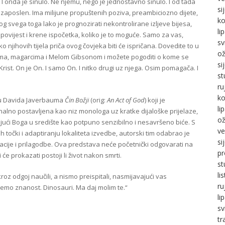
 I onda je sinulo. Ne njemu, nego je jednostavno sinulo. I od tada
si
ezaposlen. Ima milijune propuštenih poziva, preambiciozno dijete,
ko
 svega toga lako je prognozirati nekontrolirane izljeve bijesa,
li
povijest i krene ispočetka, koliko je to moguće. Samo za vas,
sv
o njihovih tijela priča ovog čovjeka biti će ispričana. Dovedite to u
ož
ežima, magarcima i Melom Gibsonom i možete pogoditi o kome se
si
s Krist. On je On. I samo On. I nitko drugi uz njega. Osim pomagača. I
st
ru
ko
tu Davida Javerbauma
Čin Božji
(orig:
An Act of God
) koji je
li
alno postavljena kao niz monologa uz kratke dijaloške prijelaze,
ož
ajući Boga u središte kao potpuno senzibilno i nesavršeno biće. S
ve
 točki i adaptiranju lokaliteta izvedbe, autorski tim odabrao je
si
acije i prilagodbe. Ova predstava neće početnički odgovarati na
pr
 će prokazati postoji li život nakon smrti.
st
li
roz odgoj naučili, a nismo preispitali, nasmijavajući vas
ru
jemo znanost. Dinosauri. Ma daj molim te.“
li
sv
tr