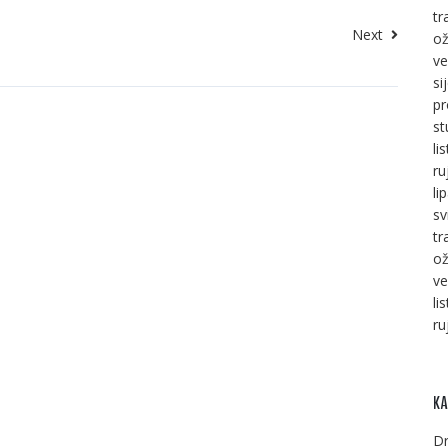
tr
Next
ož
ve
si
pr
st
li
ru
li
sv
tr
ož
ve
li
ru
KA
Dr