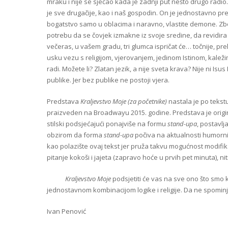
mraku i nije se sjećao kada je zadnji put nešto drugo radio.
je sve drugačije, kao i naš gospodin. On je jednostavno pr
bogatstvo samo u oblacima i naravno, vlastite demone. Zbog
potrebu da se čovjek izmakne iz svoje sredine, da revidira 
večeras, u vašem gradu, tri glumca ispričat će… točnije, prek
usku vezu s religijom, vjerovanjem, jedinom Istinom, kal
radi. Možete li? Zlatan jezik, a nije sveta krava? Nije ni Isu
publike. Jer bez publike ne postoji vjera.
Predstava
Kraljevstvo Moje (za početnike)
nastala je po teks
praizveden na Broadwayu 2015. godine. Predstava je origin
stilski podsjećajući ponajviše na formu
stand-upa
, postavlj
obzirom da forma
stand-upa
počiva na aktualnosti humornih
kao polazište ovaj tekst jer pruža takvu mogućnost modifik
pitanje kokoši i jajeta (zapravo hoće u prvih pet minuta), niti
Kraljevstvo Moje
podsjetiti će vas na sve ono što smo k
jednostavnom kombinacijom logike i religije. Da ne spomin
Ivan Penović