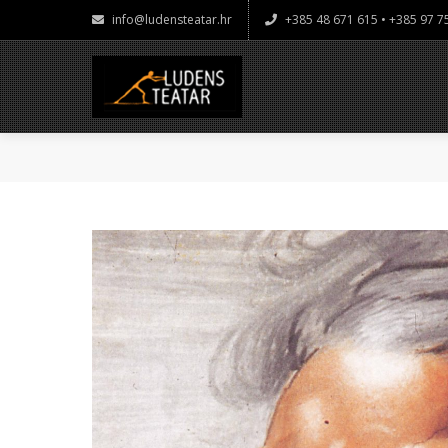
info@ludensteatar.hr
+385 48 671 615 • +385 97 