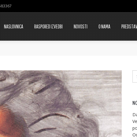
7583367
NASLOVNICA
RASPORED IZVEDBI
NOVOSTI
O NAMA
PREDSTA
NO
Da
Ve
po
Od