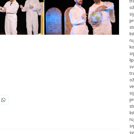
tr
ož
si
pr
st
li
ru
ko
sr
li
sv
tr
ož
ve
si
pr
st
li
ru
sr
sv