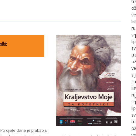
tr
ož
ve
li
ru
sr
li
dbi:
sv
tr
ož
ve
si
st
li
ru
sr
li
sv
tr
ož
 Po cijele dane je plakao u
ve