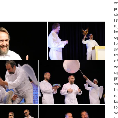
ve
pr
st
li
ru
ko
sr
li
sv
tr
ož
ve
si
pr
st
li
ru
ko
li
sv