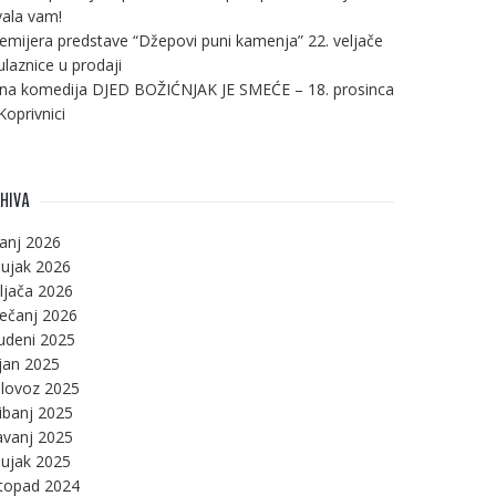
ala vam!
emijera predstave “Džepovi puni kamenja” 22. veljače
ulaznice u prodaji
na komedija DJED BOŽIĆNJAK JE SMEĆE – 18. prosinca
Koprivnici
HIVA
panj 2026
ujak 2026
ljača 2026
ječanj 2026
udeni 2025
jan 2025
lovoz 2025
ibanj 2025
avanj 2025
ujak 2025
stopad 2024