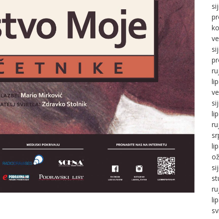
si
pr
ko
ve
si
pr
ru
li
ve
si
li
ru
sr
li
ož
si
st
ru
li
sv