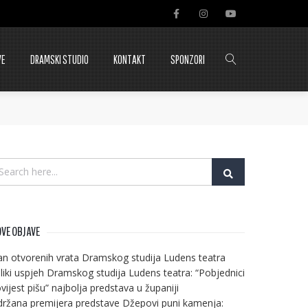
VE
DRAMSKI STUDIO
KONTAKT
SPONZORI
VE OBJAVE
n otvorenih vrata Dramskog studija Ludens teatra
liki uspjeh Dramskog studija Ludens teatra: “Pobjednici
vijest pišu” najbolja predstava u županiji
ržana premijera predstave Džepovi puni kamenja: