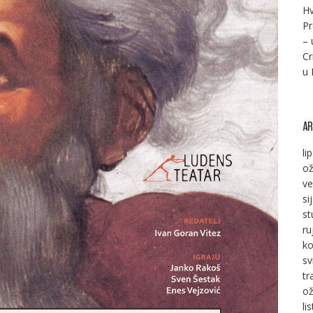
Hv
Pr
– 
Cr
u 
AR
li
ož
ve
si
st
ru
ko
sv
tr
ož
li