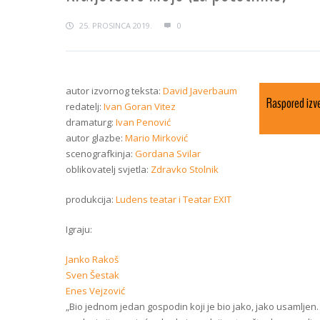
25. PROSINCA 2019.
0
autor izvornog teksta:
David Javerbaum
Raspored izve
redatelj:
Ivan Goran Vitez
dramaturg:
Ivan Penović
autor glazbe:
Mario Mirković
scenografkinja:
Gordana Svilar
oblikovatelj svjetla:
Zdravko Stolnik
produkcija:
Ludens teatar i Teatar EXIT
Igraju:
Janko Rakoš
Sven Šestak
Enes Vejzović
„Bio jednom jedan gospodin koji je bio jako, jako usamljen.