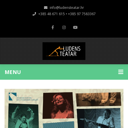
info@ludensteatar.hr
+385 48 671 615 • +385 97 7583367
MENU