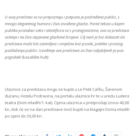
U ovoj predstavi se svi prepoznaju i potpuno je podređena publici, s
mnogo elegantnog humora i živo izvođene glazbe. Pored teksta u kojem
publika pronalazi sebe i identificira se s protagonistima, ova se predstava
oslanja i na živo otpjevane glazbene brojeve. Cilj nam je bio dokazati da
predstava može biti zanimljiva i smiješna bez psovki, politike i prostog
podilaženja publici. Izvođenje ove predstave za Dan zaljubljenih je pun
pogodak!
(kazalište Kult)
Ulaznice za predstavu mogu se kupiti u Le Petit Caféu, Šarenom
dućanu, Hotelu Podravina, na portalu ulaznice.hr te u uredu Ludens
teatra (Dom mladih/1. kat). Cijena ulaznica u pretprodaji iznosi 40,00
kn, dok će se na dan predstave moći kupiti na blagajni Doma mladih
po cijeni do 50,00 kn.