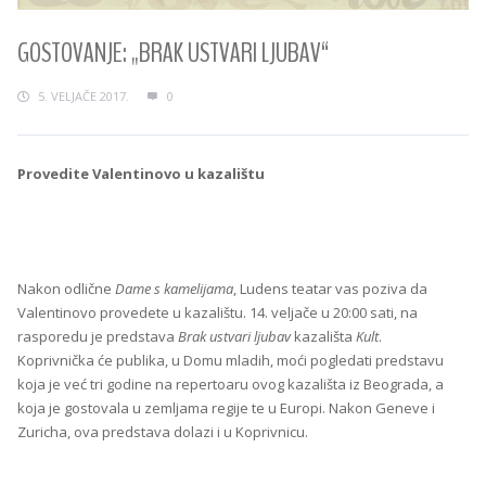
GOSTOVANJE: „BRAK USTVARI LJUBAV“
5. VELJAČE 2017.
0
Provedite Valentinovo u kazalištu
Nakon odlične
Dame s kamelijama
, Ludens teatar vas poziva da
Valentinovo provedete u kazalištu. 14. veljače u 20:00 sati, na
rasporedu je predstava
Brak ustvari ljubav
kazališta
Kult
.
Koprivnička će publika, u Domu mladih, moći pogledati predstavu
koja je već tri godine na repertoaru ovog kazališta iz Beograda, a
koja je gostovala u zemljama regije te u Europi. Nakon Geneve i
Zuricha, ova predstava dolazi i u Koprivnicu.