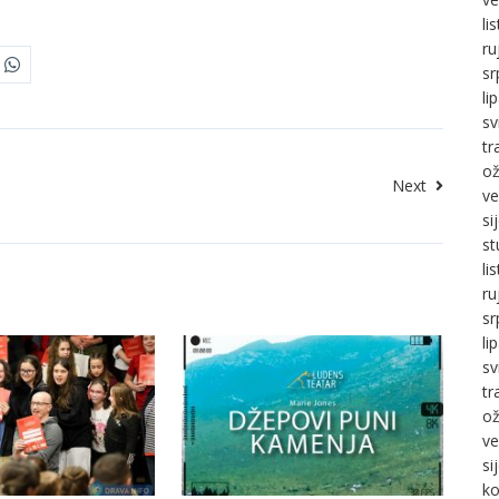
li
ru
sr
li
sv
tr
ož
Next
ve
si
st
li
ru
sr
li
sv
tr
ož
ve
si
ko