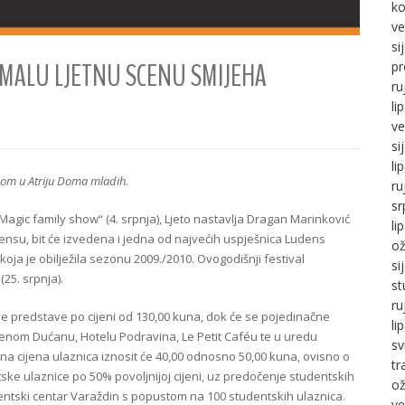
ko
ve
si
MALU LJETNU SCENU SMIJEHA
pr
ru
li
ve
si
li
ebom u Atriju Doma mladih.
ru
sr
Magic family show“ (4. srpnja), Ljeto nastavlja Dragan Marinković
li
ensu, bit će izvedena i jedna od najvećih uspješnica Ludens
ož
koja je obilježila sezonu 2009./2010. Ovogodišnji festival
si
25. srpnja).
st
ru
ve predstave po cijeni od 130,00 kuna, dok će se pojedinačne
li
renom Dućanu, Hotelu Podravina, Le Petit Caféu te u uredu
sv
ačna cijena ulaznica iznosit će 40,00 odnosno 50,00 kuna, ovisno o
tr
ntske ulaznice po 50% povoljnijoj cijeni, uz predočenje studentskih
ož
udentski centar Varaždin s popustom na 100 studentskih ulaznica.
ve