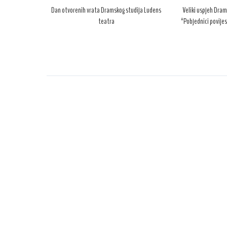
Dan otvorenih vrata Dramskog studija Ludens
Veliki uspjeh Dram
teatra
“Pobjednici povijes