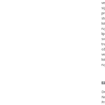
ve
si
pr
st
li
ru
li
sv
tr
ož
ve
li
ru
KA
Dr
No
Pr