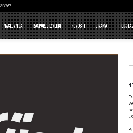
7583367
NASLOVNICA
RASPORED IZVEDBI
NOVOSTI
O NAMA
PREDSTA
NO
Da
Ve
po
Od
Hv
Pr