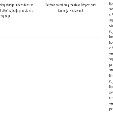
li
skog studija Ludens teatra:
Održana premijera predstave Džepovi puni
sv
t pišu” najbolja predstava u
kamenja: Hvala vam!
ož
županiji
si
st
ru
ko
li
ož
ve
si
pr
st
li
ru
li
sv
tr
ve
pr