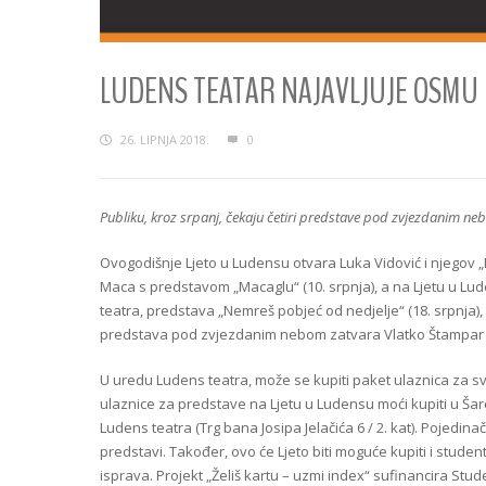
LUDENS TEATAR NAJAVLJUJE OSMU 
26. LIPNJA 2018.
0
Publiku, kroz srpanj, čekaju četiri predstave pod zvjezdanim n
Ovogodišnje Ljeto u Ludensu otvara Luka Vidović i njegov „
Maca s predstavom „Macaglu“ (10. srpnja), a na Ljetu u Lud
teatra, predstava „Nemreš pobjeć od nedjelje“ (18. srpnja), 
predstava pod zvjezdanim nebom zatvara Vlatko Štampar (
U uredu Ludens teatra, može se kupiti paket ulaznica za s
ulaznice za predstave na Ljetu u Ludensu moći kupiti u Ša
Ludens teatra (Trg bana Josipa Jelačića 6 / 2. kat). Pojedin
predstavi. Također, ovo će Ljeto biti moguće kupiti i stude
isprava. Projekt „Želiš kartu – uzmi index“ sufinancira St