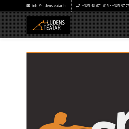
info@ludensteatar.hr
+385 48 671 615 • +385 97 