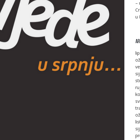
– 
Cr
u 
AR
li
ož
ve
si
st
ru
ko
sv
tr
ož
li
si
pr