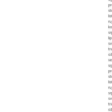
pr
st
li
ru
ko
sr
li
sv
tr
ož
ve
si
pr
st
li
ru
sr
sv
tr
ož