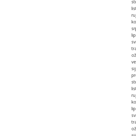
st
li
ru
ko
sr
li
sv
tr
ož
ve
si
pr
st
li
ru
ko
li
sv
tr
ož
si