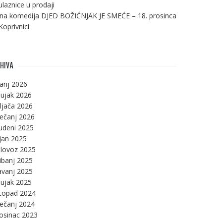
ulaznice u prodaji
na komedija DJED BOŽIĆNJAK JE SMEĆE – 18. prosinca
Koprivnici
HIVA
panj 2026
ujak 2026
ljača 2026
ječanj 2026
udeni 2025
jan 2025
lovoz 2025
ibanj 2025
avanj 2025
ujak 2025
stopad 2024
ječanj 2024
osinac 2023