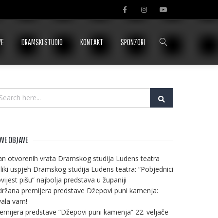
VE
DRAMSKI STUDIO
KONTAKT
SPONZORI
VE OBJAVE
n otvorenih vrata Dramskog studija Ludens teatra
liki uspjeh Dramskog studija Ludens teatra: “Pobjednici
vijest pišu” najbolja predstava u županiji
ržana premijera predstave Džepovi puni kamenja:
ala vam!
emijera predstave “Džepovi puni kamenja” 22. veljače