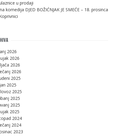
ulaznice u prodaji
na komedija DJED BOŽIĆNJAK JE SMEĆE – 18. prosinca
Koprivnici
HIVA
panj 2026
ujak 2026
ljača 2026
ječanj 2026
udeni 2025
jan 2025
lovoz 2025
ibanj 2025
avanj 2025
ujak 2025
stopad 2024
ječanj 2024
osinac 2023