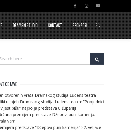
VE
DRAMSKI STUDIO
KONTAKT
SPONZORI
VE OBJAVE
n otvorenih vrata Dramskog studija Ludens teatra
liki uspjeh Dramskog studija Ludens teatra: “Pobjednici
vijest pišu” najbolja predstava u županiji
ržana premijera predstave Džepovi puni kamenja:
ala vam!
emijera predstave “Džepovi puni kamenja” 22. veljače