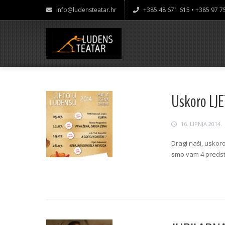
info@ludensteatar.hr
+385 48 671 615 • +385 97 
Uskoro LJ
16. LIPNJA 2014.
Dragi naši, uskoro
smo vam 4 predsta
Continue Readin