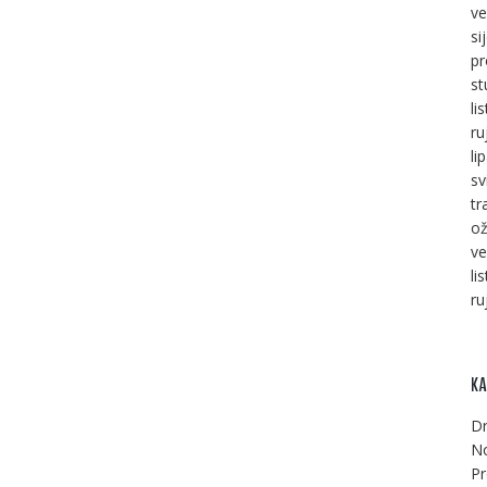
ve
si
pr
st
li
ru
li
sv
tr
ož
ve
li
ru
KA
Dr
No
Pr