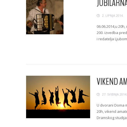
JUBILARN
2. LIPNJA 2014.
06.06.2014,u 20h, 
200. izvedba pre
i redatelja Ljubom
Continue Readin
VIKEND AM
27. SVIBNJA 2014
U dvorani Doma mla
20h, vikend amate
Dramskog studija 