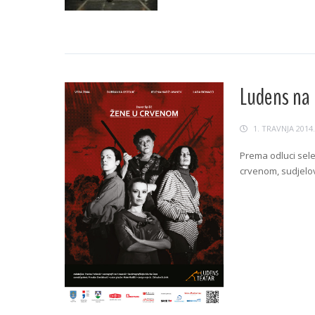
Continue Readin
Ludens na 
1. TRAVNJA 2014.
Prema odluci sele
crvenom, sudjelova
Continue Readin