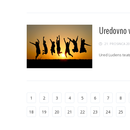
Uredovno v
21. PROSINCA 20
Ured Ludens teatr
Continue Readin
1
2
3
4
5
6
7
8
18
19
20
21
22
23
24
25