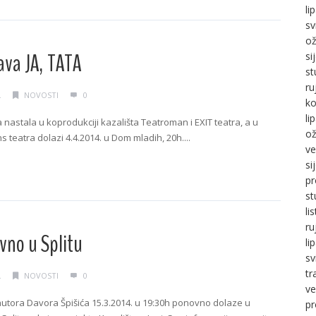
li
sv
ož
ava JA, TATA
si
st
ru
.
NOVOSTI
0
ko
li
a nastala u koprodukciji kazališta Teatroman i EXIT teatra, a u
ož
s teatra dolazi 4.4.2014. u Dom mladih, 20h....
ve
si
g →
pr
st
li
ru
no u Splitu
li
sv
tr
.
NOVOSTI
0
ve
utora Davora Špišića 15.3.2014. u 19:30h ponovno dolaze u
pr