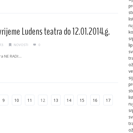
pr
st
li
ru
rijeme Ludens teatra do 12.01.2014.g.
ko
sr
li
13.
NOVOSTI
0
sv
a NE RADI:...
tr
ož
g →
ve
si
pr
st
li
9
10
11
12
13
14
15
16
17
ru
sr
sv
tr
ož