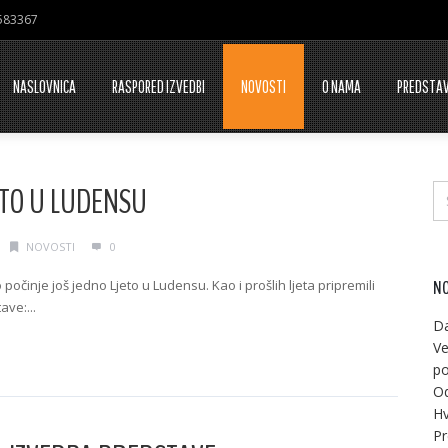
7583367
NASLOVNICA
RASPORED IZVEDBI
NOVOSTI
O NAMA
PREDSTA
ETO U LUDENSU
NOVOSTI
0
 počinje još jedno Ljeto u Ludensu. Kao i prošlih ljeta pripremili
NO
ve:...
Da
g →
Ve
po
Od
Hv
Pr