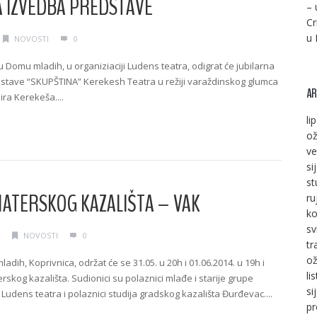
A IZVEDBA PREDSTAVE
– 
Cr
u 
NOVOSTI
0
u Domu mladih, u organiziaciji Ludens teatra, odigrat će jubilarna
dstave “SKUPŠTINA” Kerekesh Teatra u režiji varaždinskog glumca
AR
ira Kerekeša....
li
g →
ož
ve
si
st
ATERSKOG KAZALIŠTA – VAK
ru
ko
sv
.
NOVOSTI
0
tr
ož
dih, Koprivnica, održat će se 31.05. u 20h i 01.06.2014. u 19h i
li
rskog kazališta. Sudionici su polaznici mlađe i starije grupe
si
Ludens teatra i polaznici studija gradskog kazališta Đurđevac....
pr