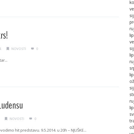
g →
ko
ve
si
pr
ru
rs!
li
ve
si
4.
NOVOSTI
0
li
ar...
ru
sr
g →
li
ož
si
st
ru
Ludensu
li
sv
NOVOSTI
0
tr
ož
vodimo hit predstavu. 9.5.2014. u 20h – NJUŠKE...
ve