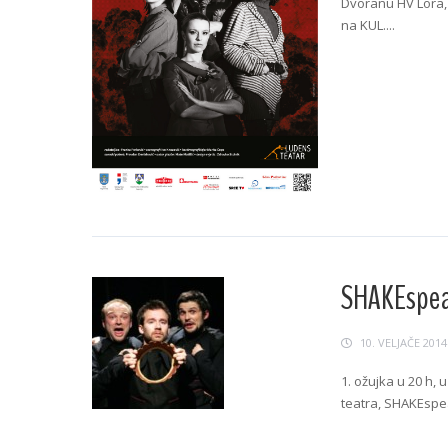
Dvoranu HV Lora, S
na KUL....
Continue Readin
SHAKEspear
10. VELJAČE 2014
1. ožujka u 20 h,
teatra, SHAKEspear
Continue Readin