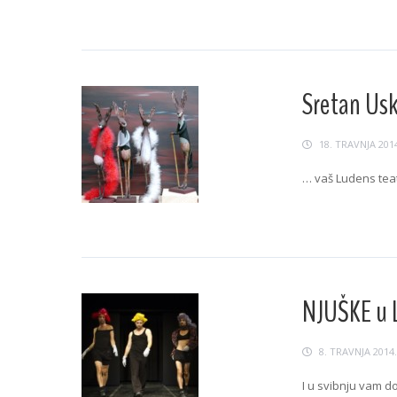
Continue Readin
Sretan Usk
18. TRAVNJA 201
… vaš Ludens teat
Continue Readin
NJUŠKE u 
8. TRAVNJA 2014.
I u svibnju vam do