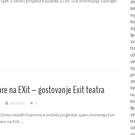
plit, u okviru projekta Kazalište u Lori. Sve informacije saznajte
st
li
ru
g →
ko
sr
li
sv
tr
ož
ve
si
pr
st
e na EXit – gostovanje Exit teatra
li
ru
ko
.
NOVOSTI
0
li
sv
 u Domu mladih Koprivnica možete pogledati sjajnu komediju Exit
tr
e na EXit....
ož
g →
si