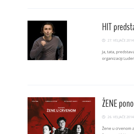
HIT predst
27. VELJAČE 2014
Ja, tata, predstav
organizaciji Luden
Continue Readin
ŽENE ponov
26. VELJAČE 2014
Žene u crvenom a