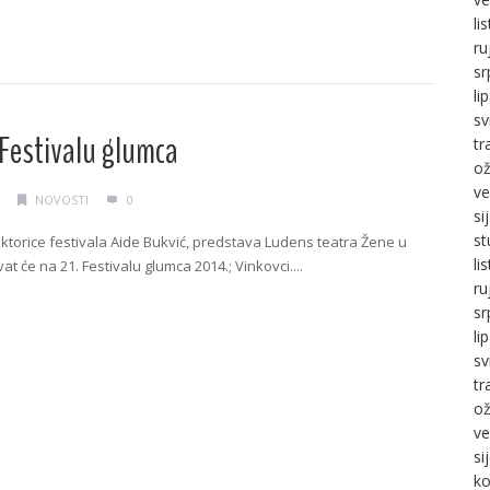
li
g →
ru
sr
li
sv
Festivalu glumca
tr
ož
ve
NOVOSTI
0
si
st
ktorice festivala Aide Bukvić, predstava Ludens teatra Žene u
li
t će na 21. Festivalu glumca 2014.; Vinkovci....
ru
g →
sr
li
sv
tr
ož
ve
si
ko