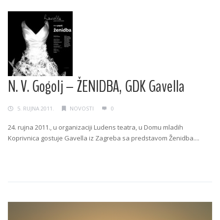
N. V. Gogolj – ŽENIDBA, GDK Gavella
5. RUJNA 2011.
NOVOSTI
0
24. rujna 2011., u organizaciji Ludens teatra, u Domu mladih
Koprivnica gostuje Gavella iz Zagreba sa predstavom Ženidba....
Continue Reading →