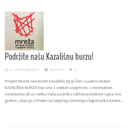
Podržite našu Kazališnu burzu!
6. LISTOPADA 2011.
NOVOSTI
0
Projekt Mreže neovisnih kazališta čiji je član i Ludens teatar,
KAZALIŠNA BURZA koji smo s velikim uspjehom, s minimalnim
sredstvima ali uz veliku Vašu podršku održali početkom rujna ove
godine, ušao je u finale na natječaju Donacija Zagrebačke banke....
Continue Reading →