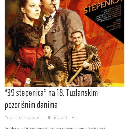
“39 stepenica” na 18. Tuzlanskim
pozorišnim danima
22. STUDENOGA 2011.
NOVOSTI
0
Predstava “39 stepenica” prema romanu Johna Buchana i