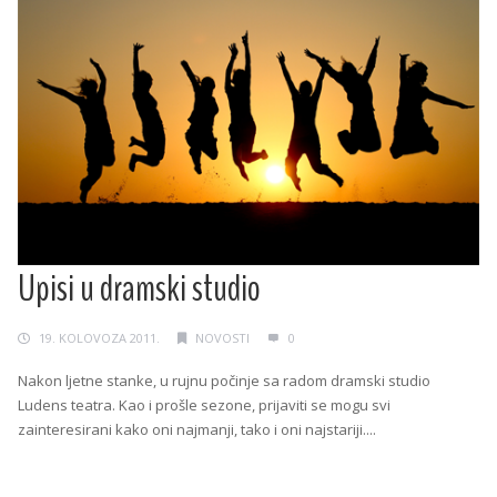
Upisi u dramski studio
19. KOLOVOZA 2011.
NOVOSTI
0
Nakon ljetne stanke, u rujnu počinje sa radom dramski studio
Ludens teatra. Kao i prošle sezone, prijaviti se mogu svi
zainteresirani kako oni najmanji, tako i oni najstariji....
Continue Reading →