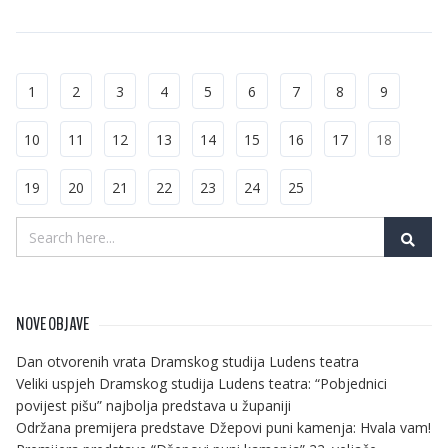
1
2
3
4
5
6
7
8
9
10
11
12
13
14
15
16
17
18
19
20
21
22
23
24
25
NOVE OBJAVE
Dan otvorenih vrata Dramskog studija Ludens teatra
Veliki uspjeh Dramskog studija Ludens teatra: “Pobjednici
povijest pišu” najbolja predstava u županiji
Održana premijera predstave Džepovi puni kamenja: Hvala vam!