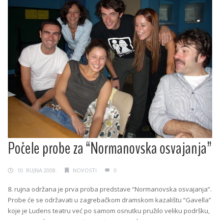
Počele probe za “Normanovska osvajanja”
10. RUJNA 2008.
NOVOSTI
0
8. rujna održana je prva proba predstave “Normanovska osvajanja”.
Probe će se održavati u zagrebačkom dramskom kazalištu “Gavella”
koje je Ludens teatru već po samom osnutku pružilo veliku podršku,