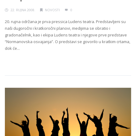
22. RUJNA 2008.
NOVOSTI
0
20. rujna održana je prva pressica Ludens teatra. Predstavljeni su
naši dugoročni i kratkoročni planovi, medijima se obratio i
gradonačelnik, kao i ekipa Ludens teatra i njegove prve predstave
“Normanovska osvajanja”. O predstavi se govorilo u kratkim crtama,
dok će...
Continue Reading →