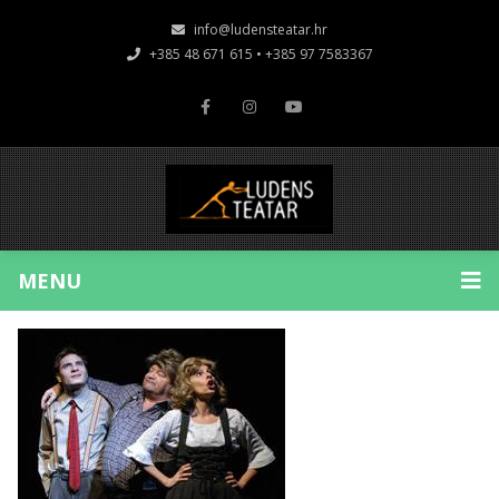
info@ludensteatar.hr
+385 48 671 615 • +385 97 7583367
MENU