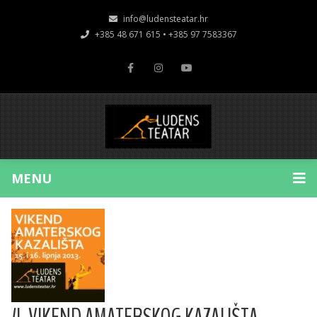
info@ludensteatar.hr
+385 48 671 615 • +385 97 7583367
MENU
4. VIKEND AMATERSKOG KAZALIŠTA