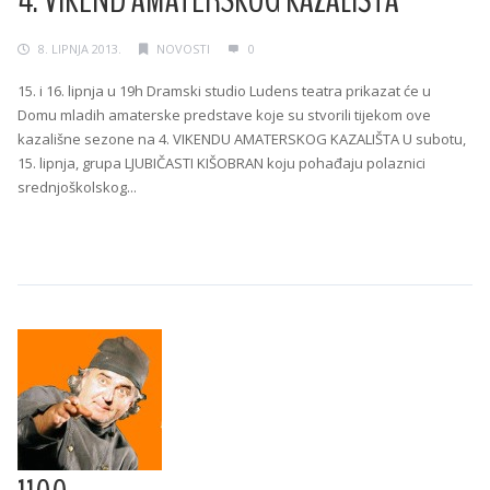
8. LIPNJA 2013.
NOVOSTI
0
15. i 16. lipnja u 19h Dramski studio Ludens teatra prikazat će u
Domu mladih amaterske predstave koje su stvorili tijekom ove
kazališne sezone na 4. VIKENDU AMATERSKOG KAZALIŠTA U subotu,
15. lipnja, grupa LJUBIČASTI KIŠOBRAN koju pohađaju polaznici
srednjoškolskog...
Continue Reading →