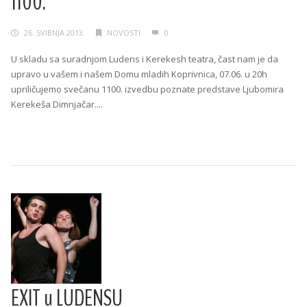
1100.
26. SVIBNJA 2013.
NOVOSTI
0
U skladu sa suradnjom Ludens i Kerekesh teatra, čast nam je da
upravo u vašem i našem Domu mladih Koprivnica, 07.06. u 20h
upriličujemo svečanu 1100. izvedbu poznate predstave Ljubomira
Kerekeša Dimnjačar....
Continue Reading →
EXIT u LUDENSU