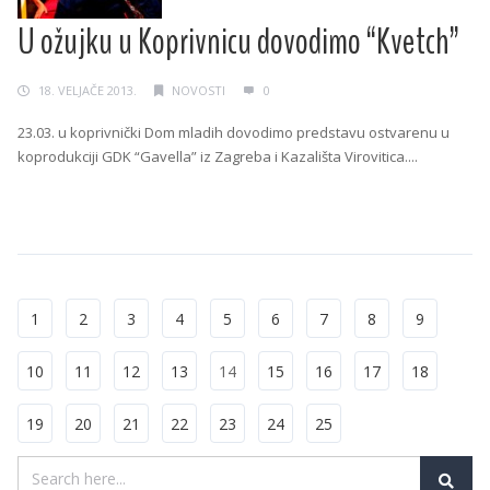
U ožujku u Koprivnicu dovodimo “Kvetch”
18. VELJAČE 2013.
NOVOSTI
0
23.03. u koprivnički Dom mladih dovodimo predstavu ostvarenu u
koprodukciji GDK “Gavella” iz Zagreba i Kazališta Virovitica....
Continue Reading →
1
2
3
4
5
6
7
8
9
10
11
12
13
14
15
16
17
18
19
20
21
22
23
24
25