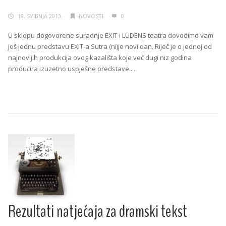
18. SVIBNJA 2013.
NOVOSTI
0
U sklopu dogovorene suradnje EXIT i LUDENS teatra dovodimo vam
još jednu predstavu EXIT-a Sutra (ni)je novi dan. Riječ je o jednoj od
najnovijih produkcija ovog kazališta koje već dugi niz godina
producira izuzetno uspješne predstave....
Continue Reading →
Rezultati natječaja za dramski tekst