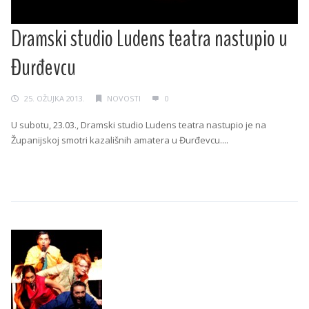
Dramski studio Ludens teatra nastupio u
Đurđevcu
25. OŽUJKA 2013.
NOVOSTI
0
U subotu, 23.03., Dramski studio Ludens teatra nastupio je na
Županijskoj smotri kazališnih amatera u Đurđevcu....
Continue Reading →