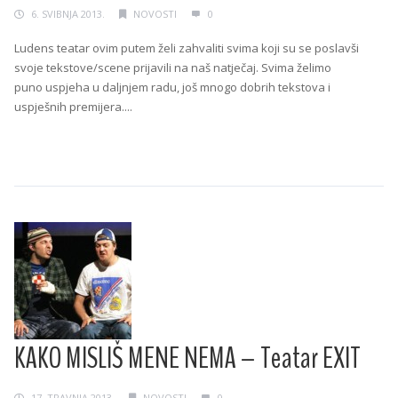
6. SVIBNJA 2013.
NOVOSTI
0
Ludens teatar ovim putem želi zahvaliti svima koji su se poslavši
svoje tekstove/scene prijavili na naš natječaj. Svima želimo
puno uspjeha u daljnjem radu, još mnogo dobrih tekstova i
uspješnih premijera....
Continue Reading →
KAKO MISLIŠ MENE NEMA – Teatar EXIT
17. TRAVNJA 2013.
NOVOSTI
0