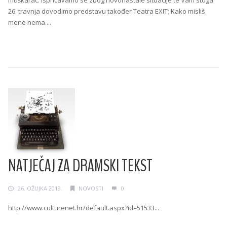
26. travnja dovodimo predstavu također Teatra EXIT; Kako misliš
mene nema....
Continue Reading →
NATJEČAJ ZA DRAMSKI TEKST
26. OŽUJKA 2013.
NOVOSTI
0
http://www.culturenet.hr/default.aspx?id=51533...
Continue Reading →