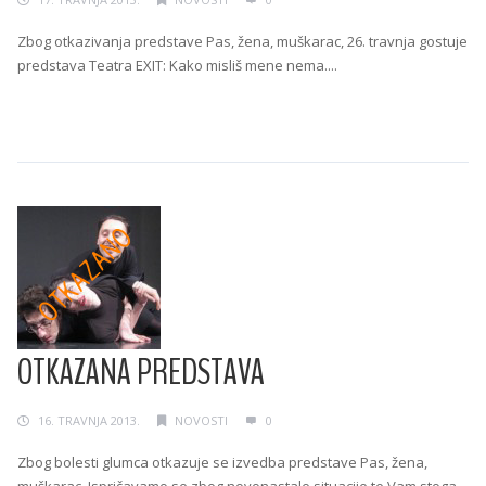
Zbog otkazivanja predstave Pas, žena, muškarac, 26. travnja gostuje
predstava Teatra EXIT: Kako misliš mene nema....
Continue Reading →
OTKAZANA PREDSTAVA
16. TRAVNJA 2013.
NOVOSTI
0
Zbog bolesti glumca otkazuje se izvedba predstave Pas, žena,
muškarac. Ispričavamo se zbog novonastale situacije te Vam stoga